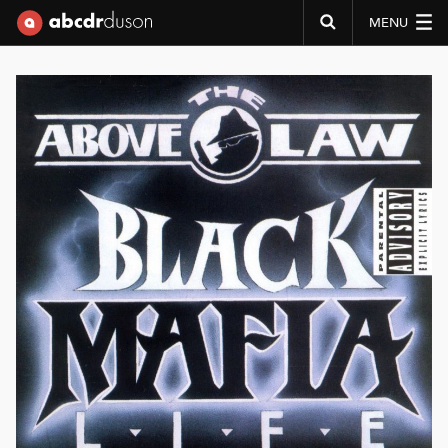
MENU
Abcdr du Son