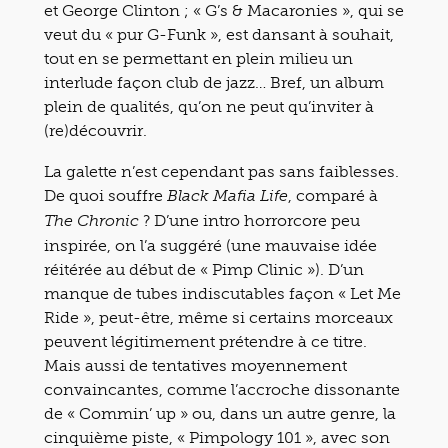
et George Clinton ; « G’s & Macaronies », qui se
veut du « pur G-Funk », est dansant à souhait,
tout en se permettant en plein milieu un
interlude façon club de jazz… Bref, un album
plein de qualités, qu’on ne peut qu’inviter à
(re)découvrir.
La galette n’est cependant pas sans faiblesses.
De quoi souffre
, comparé à
Black Mafia Life
? D’une intro horrorcore peu
The Chronic
inspirée, on l’a suggéré (une mauvaise idée
réitérée au début de « Pimp Clinic »). D’un
manque de tubes indiscutables façon « Let Me
Ride », peut-être, même si certains morceaux
peuvent légitimement prétendre à ce titre.
Mais aussi de tentatives moyennement
convaincantes, comme l’accroche dissonante
de « Commin’ up » ou, dans un autre genre, la
cinquième piste, « Pimpology 101 », avec son