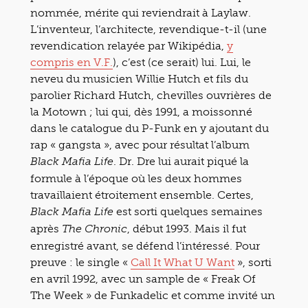
nommée, mérite qui reviendrait à Laylaw.
L’inventeur, l’architecte, revendique-t-il (une
revendication relayée par Wikipédia,
y
compris en V.F.
), c’est (ce serait) lui. Lui, le
neveu du musicien Willie Hutch et fils du
parolier Richard Hutch, chevilles ouvrières de
la Motown ; lui qui, dès 1991, a moissonné
dans le catalogue du P-Funk en y ajoutant du
rap « gangsta », avec pour résultat l’album
. Dr. Dre lui aurait piqué la
Black Mafia Life
formule à l’époque où les deux hommes
travaillaient étroitement ensemble. Certes,
est sorti quelques semaines
Black Mafia Life
après
, début 1993. Mais il fut
The Chronic
enregistré avant, se défend l’intéressé. Pour
preuve : le single «
Call It What U Want
», sorti
en avril 1992, avec un sample de « Freak Of
The Week » de Funkadelic et comme invité un