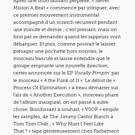
Après une intro laissant perplexe, « Never
Missin A Beat » commence par intriguer, avec
ce premier mouvement instrumental
accompagné d’un scratch récurrent pendant
une minute et demie ; c’est prenant, mais on
finit par se demander quand les rappeurs vont
débarquer. Et puis, comme pouvait le laisser
présager une pochette hors normes, le
morceau bascule et laisse entendre que le
groupe emprunte une nouvelle direction,
certes annoncée sur le EP
par
Vocally Pimpin’
le morceau « 4 the Funk of It ». Le début de «
Process Of Elimination » a beau démarrer sur
l’air de « Another Execution », morceau phare
de l’album inaugural, on est passé à autre
chose. Bondissant à souhait, « VSOP » empile
les samples, de The Jimmy Castor Bunch à
Tom Tom Club ; « Why Must I Feel Like
That ? » tape généreusement chez Parliament