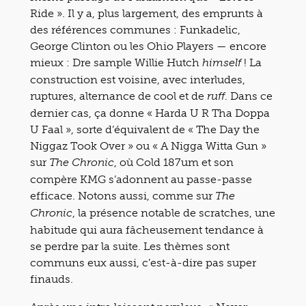
Ride ». Il y a, plus largement, des emprunts à
des références communes : Funkadelic,
George Clinton ou les Ohio Players — encore
mieux : Dre sample Willie Hutch
! La
himself
construction est voisine, avec interludes,
ruptures, alternance de cool et de
. Dans ce
ruff
dernier cas, ça donne « Harda U R Tha Doppa
U Faal », sorte d’équivalent de « The Day the
Niggaz Took Over » ou « A Nigga Witta Gun »
sur
, où Cold 187um et son
The Chronic
compère KMG s’adonnent au passe-passe
efficace. Notons aussi, comme sur
The
, la présence notable de scratches, une
Chronic
habitude qui aura fâcheusement tendance à
se perdre par la suite. Les thèmes sont
communs eux aussi, c’est-à-dire pas super
finauds.