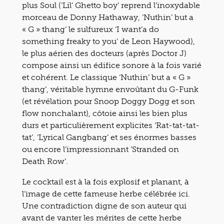
plus Soul (‘Lil’ Ghetto boy’ reprend l’inoxydable
morceau de Donny Hathaway, ‘Nuthin’ but a
« G » thang’ le sulfureux ‘I want’a do
something freaky to you’ de Leon Haywood),
le plus aérien des docteurs (après Doctor J)
compose ainsi un édifice sonore à la fois varié
et cohérent. Le classique ‘Nuthin’ but a « G »
thang’, véritable hymne envoûtant du G-Funk
(et révélation pour Snoop Doggy Dogg et son
flow nonchalant), côtoie ainsi les bien plus
durs et particulièrement explicites ‘Rat-tat-tat-
tat’, ‘Lyrical Gangbang’ et ses énormes basses
ou encore l’impressionnant ‘Stranded on
Death Row’.
Le cocktail est à la fois explosif et planant, à
l’image de cette fameuse herbe célébrée ici.
Une contradiction digne de son auteur qui
avant de vanter les mérites de cette herbe