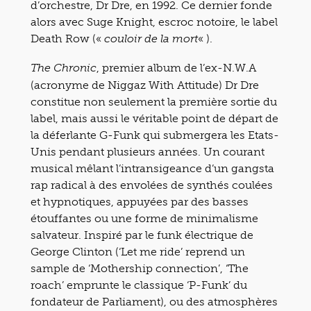
d’orchestre, Dr Dre, en 1992. Ce dernier fonde
alors avec Suge Knight, escroc notoire, le label
Death Row («
« ).
couloir de la mort
, premier album de l’ex-N.W.A
The Chronic
(acronyme de Niggaz With Attitude) Dr Dre
constitue non seulement la première sortie du
label, mais aussi le véritable point de départ de
la déferlante G-Funk qui submergera les Etats-
Unis pendant plusieurs années. Un courant
musical mêlant l’intransigeance d’un gangsta
rap radical à des envolées de synthés coulées
et hypnotiques, appuyées par des basses
étouffantes ou une forme de minimalisme
salvateur. Inspiré par le funk électrique de
George Clinton (‘Let me ride’ reprend un
sample de ‘Mothership connection’, ‘The
roach’ emprunte le classique ‘P-Funk’ du
fondateur de Parliament), ou des atmosphères