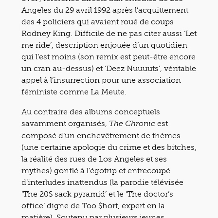
Angeles du 29 avril 1992 après l’acquittement
des 4 policiers qui avaient roué de coups
Rodney King. Difficile de ne pas citer aussi ‘Let
me ride’, description enjouée d’un quotidien
qui l’est moins (son remix est peut-être encore
un cran au-dessus) et ‘Deez Nuuuuts’, véritable
appel à l’insurrection pour une association
féministe comme La Meute.
Au contraire des albums conceptuels
savamment organisés,
est
The Chronic
composé d’un enchevêtrement de thèmes
(une certaine apologie du crime et des bitches,
la réalité des rues de Los Angeles et ses
mythes) gonflé à l’égotrip et entrecoupé
d’interludes inattendus (la parodie télévisée
‘The 20$ sack pyramid’ et le ‘The doctor’s
office’ digne de Too $hort, expert en la
matière). Soutenu par plusieurs jeunes