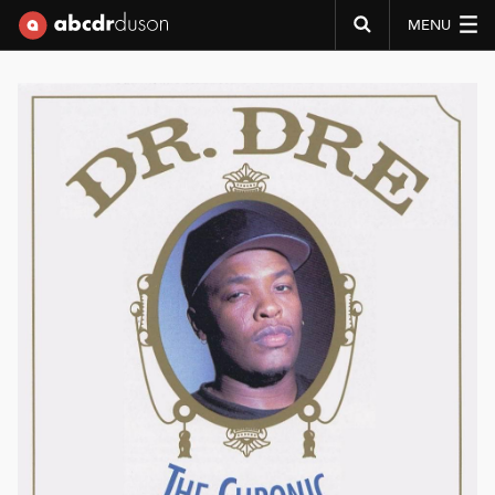
MENU
Abcdr du Son