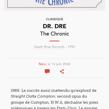
CLASSIQUE
DR. DRE
The Chronic
Death Row Records
- 1992
Nico
, le 13 juin 2004
1988. Le succès aussi inattendu qu’explosif de
, second opus du
Straight Outta Compton
groupe de Compton, N.W.A, déchaîne les pires
polémiques à travers les Etats-Unis. Le groupe,