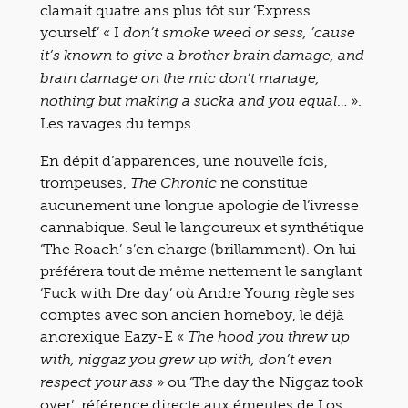
clamait quatre ans plus tôt sur ‘Express
yourself’ « I
don’t smoke weed or sess, ’cause
it’s known to give a brother brain damage, and
brain damage on the mic don’t manage,
… ».
nothing but making a sucka and you equal
Les ravages du temps.
En dépit d’apparences, une nouvelle fois,
trompeuses,
ne constitue
The Chronic
aucunement une longue apologie de l’ivresse
cannabique. Seul le langoureux et synthétique
‘The Roach’ s’en charge (brillamment). On lui
préférera tout de même nettement le sanglant
‘Fuck with Dre day’ où Andre Young règle ses
comptes avec son ancien homeboy, le déjà
anorexique Eazy-E «
The hood you threw up
with, niggaz you grew up with, don’t even
» ou ‘The day the Niggaz took
respect your ass
over’, référence directe aux émeutes de Los