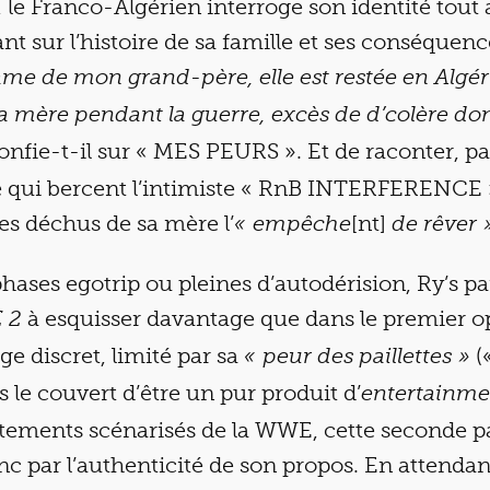
le Franco-Algérien interroge son identité tout 
ant sur l’histoire de sa famille et ses conséquen
âme de mon grand-père, elle est restée en Algéri
 mère pendant la guerre, excès de d’colère don
confie-t-il sur « MES PEURS ». Et de raconter, pa
re qui bercent l’intimiste « RnB INTERFERENCE »
ues déchus de sa mère l’
[nt]
«
empêche
de rêver 
hases egotrip ou pleines d’autodérision, Ry’s pa
à esquisser davantage que dans le premier op
 2
e discret, limité par sa
(
« peur des paillettes »
 le couvert d’être un pur produit d’
entertainm
ntements scénarisés de la WWE, cette seconde p
nc par l’authenticité de son propos. En attendan