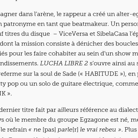
gner dans l’arène, le rappeur a créé un alter-e
n patronyme en tant que beatmakeur. Un perso
uf titres du disque – ViceVersa et SibelaCasa l’é
, dont la mission consiste à dénicher des boucle
iés pour les faire cohabiter au sein d’un show 
ondissements.
s’ouvre ainsi au
LUCHA LIBRE 2
referme sur la soul de Sade (« HABITUDE »), en
city pop ou un solo de guitare électrique, comm
K ».
rnier titre fait par ailleurs référence au dialec
ays où le membre du groupe Egzagone est né, mê
le refrain
[pas]
[r]
. Plus
« ne
parle
le vrai rebeu »