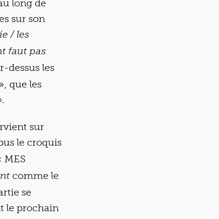
au long de
ces sur son
e / les
t faut pas
r-dessus les
, que les
».
rvient sur
us le croquis
« MES
comme le
ent
artie
se
t le prochain