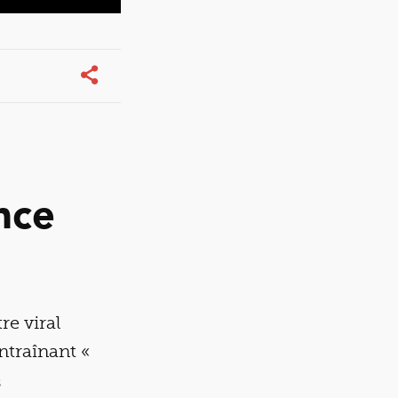
nce
e viral
entraînant «
s