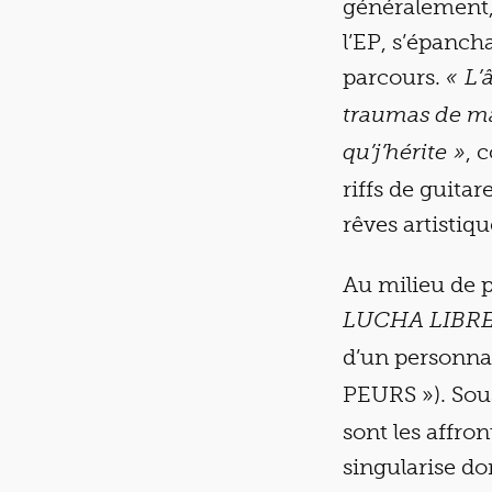
généralement, 
l’EP, s’épanch
parcours.
« L’
traumas de ma
, 
qu’j’hérite »
riffs de guita
rêves artistiq
Au milieu de p
LUCHA LIBRE
d’un personnag
PEURS »). Sous
sont les affro
singularise do