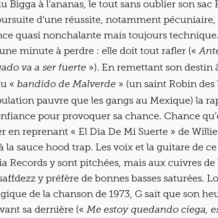
du Bigga à l’ananas, le tout sans oublier son sac
poursuite d’une réussite, notamment pécuniaire
nce quasi nonchalante mais toujours technique.
une minute à perdre : elle doit tout rafler («
Ant
»). En remettant son destin 
ado va a ser fuerte
du «
» (un saint Robin des 
bandido de Malverde
pulation pauvre que les gangs au Mexique) la ra
nfiance pour provoquer sa chance. Chance qu
r en reprenant « El Dìa De Mi Suerte » de Willie
 la sauce hood trap. Les voix et la guitare de ce
ia Records y sont pitchées, mais aux cuivres de l’
affdezz y préfère de bonnes basses saturées. L
ragique de la chanson de 1973, G sait que son heu
vant sa dernière («
Me estoy quedando ciega, es