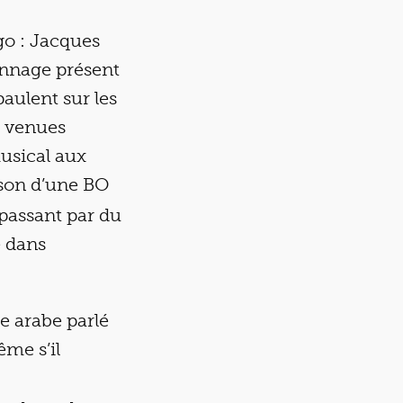
go : Jacques
nnage présent
paulent sur les
s venues
musical aux
 son d’une BO
 passant par du
e dans
te arabe parlé
me s’il