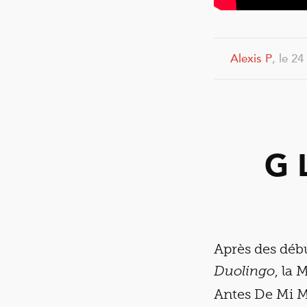
Alexis P
, le 24
G 
Après des déb
, la 
Duolingo
Antes De Mi Mu