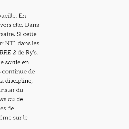
acille. En
vers elle. Dans
saire. Si cette
ur NT1 dans les
de Ry’s.
BRE 2
ie sortie en
s continue de
a discipline,
instar du
ews ou de
res de
ême sur le