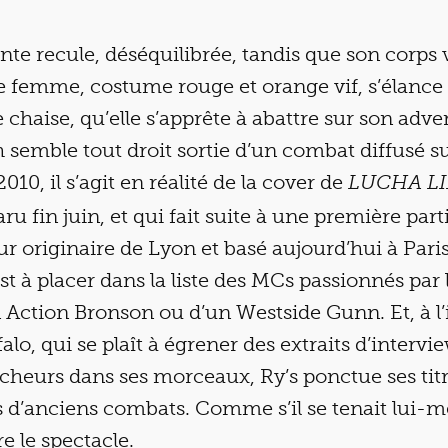
e recule, déséquilibrée, tandis que son corps v
e femme, costume rouge et orange vif, s’élance 
chaise, qu’elle s’apprête à abattre sur son adver
 semble tout droit sortie d’un combat diffusé s
Sidekicks
10, il s’agit en réalité de la cover de
LUCHA LI
u fin juin, et qui fait suite à une première part
ur originaire de Lyon et basé aujourd’hui à Pari
st à placer dans la liste des MCs passionnés par l
 Action Bronson ou d’un Westside Gunn. Et, à l’
alo, qui se plaît à égrener des extraits d’intervi
cheurs dans ses morceaux, Ry’s ponctue ses tit
d’anciens combats. Comme s’il se tenait lui-m
ire le spectacle.