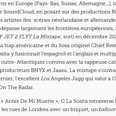
 en Europe (Pays-Bas, Suisse, Allemagne…), l
SoundCloud, en posant sur des productions N
s artistes des scènes néerlandaise et allemande.
dépasse largement les frontières européennes, 
EP
, sorti en décembre 20
JET 2 FLYY La Mixtape
 la trap américaine et du Sosa originel Chief Keef
sita y fusionnait l’espagnol et l’anglais et multipl
s outre-Atlantiques comme avec la rappeuse cal
s producteurs BNYX et Jaasu. La mixtape s’ouvra
rnier, l’excellent
qui valut à 
Los Angeles Jugg
 On The Radar.
e « Antes De Mi Muerte », G La Sosita retraverse
s les rues de Londres avec un briquet, un
balloo