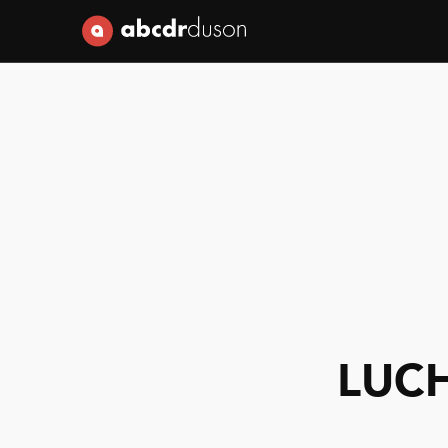
Abcdr du Son
LUCHA