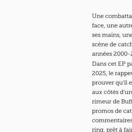
Une combattant
face, une autr
ses mains, une 
scène de catch
années 2000-20
Dans cet EP par
2025, le rappe
prouver qu’il e
aux côtés d’un
rimeur de Buff
promos de cat
commentaires 
ring, prêt à fa