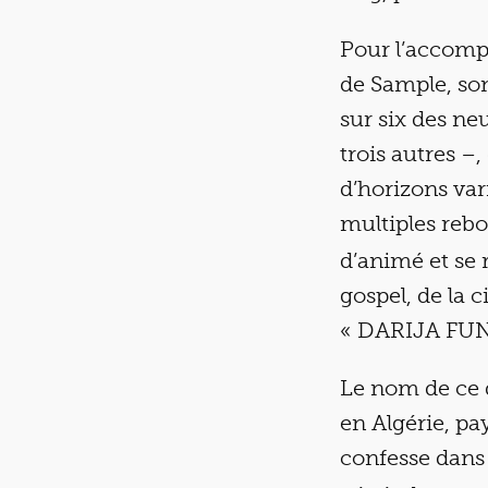
Pour l’accompa
de Sample, so
sur six des ne
trois autres –
d’horizons var
multiples reb
d’animé et se 
gospel, de la 
« DARIJA FUN
Le nom de ce de
en Algérie, p
confesse dans 