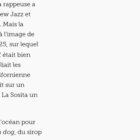
a rappeuse a
ew Jazz et
 Mais la
à l’image de
25, sur lequel
 était bien
iait les
ifornienne
it sur un
G La Sosita un
 l’océan pour
, du sirop
n dog