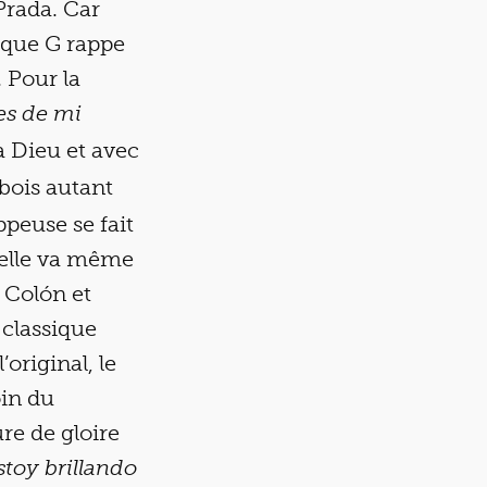
 Prada. Car
, que G rappe
 Pour la
es de mi
à Dieu et avec
bois autant
ppeuse se fait
’elle va même
 Colón et
 classique
original, le
oin du
re de gloire
toy brillando