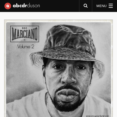
MENU
Abcdr du Son