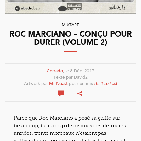
MIXTAPE
ROC MARCIANO – CONÇU POUR
DURER (VOLUME 2)
Corrado
, le 8 Déc. 2017
Texte par David2
Artwork par
Mr Noast
pour un mix
Built to Last
Parce que Roc Marciano a posé sa griffe sur
beaucoup, beaucoup de disques ces dernières
années, trente morceaux n’étaient pas
suffisant pour représenter à la fois la qualité et