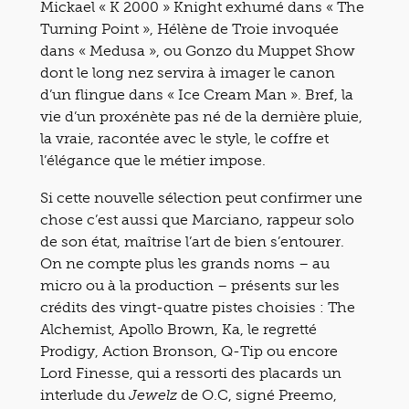
Mickael « K 2000 » Knight exhumé dans « The
Turning Point », Hélène de Troie invoquée
dans « Medusa », ou Gonzo du Muppet Show
dont le long nez servira à imager le canon
d’un flingue dans « Ice Cream Man ». Bref, la
vie d’un proxénète pas né de la dernière pluie,
la vraie, racontée avec le style, le coffre et
l’élégance que le métier impose.
Si cette nouvelle sélection peut confirmer une
chose c’est aussi que Marciano, rappeur solo
de son état, maîtrise l’art de bien s’entourer.
On ne compte plus les grands noms – au
micro ou à la production – présents sur les
crédits des vingt-quatre pistes choisies : The
Alchemist, Apollo Brown, Ka, le regretté
Prodigy, Action Bronson, Q-Tip ou encore
Lord Finesse, qui a ressorti des placards un
interlude du
de O.C, signé Preemo,
Jewelz