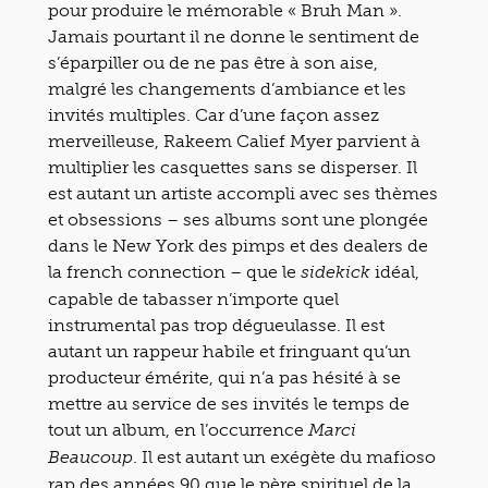
pour produire le mémorable « Bruh Man ».
Jamais pourtant il ne donne le sentiment de
s’éparpiller ou de ne pas être à son aise,
malgré les changements d’ambiance et les
invités multiples. Car d’une façon assez
merveilleuse, Rakeem Calief Myer parvient à
multiplier les casquettes sans se disperser. Il
est autant un artiste accompli avec ses thèmes
et obsessions – ses albums sont une plongée
dans le New York des pimps et des dealers de
la french connection – que le
idéal,
sidekick
capable de tabasser n’importe quel
instrumental pas trop dégueulasse. Il est
autant un rappeur habile et fringuant qu’un
producteur émérite, qui n’a pas hésité à se
mettre au service de ses invités le temps de
tout un album, en l’occurrence
Marci
. Il est autant un exégète du mafioso
Beaucoup
rap des années 90 que le père spirituel de la