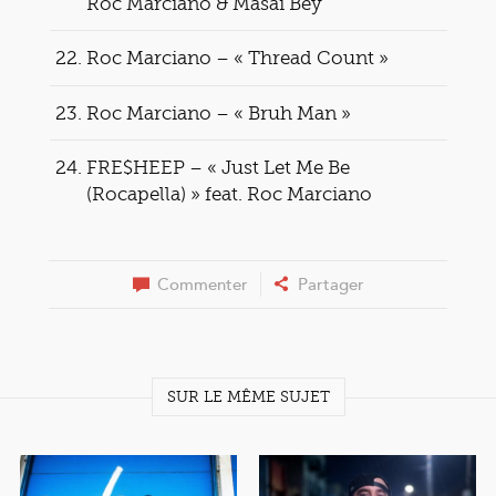
Roc Marciano & Masai Bey
Roc Marciano – « Thread Count »
Roc Marciano – « Bruh Man »
FRE$HEEP – « Just Let Me Be
(Rocapella) » feat. Roc Marciano
Commenter
Partager
SUR LE MÊME SUJET