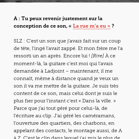
A : Tu peux revenir justement sur la
conception de ce son, «
La rue m’a eu »
?
SLZ : C’est un son que j’avais fait sur un coup
de tête, l’ingé l’avait zappé. Et mon frère me l’a
ressorti un an après. Encore lui !
À ce
[Rire]
moment-là, la guitare c’est moi qui l’avais
demandée à Ladjoint – maintenant, il me
connaît, même à distance quand je veux un
son il va me mettre de la guitare. Je suis très
content de ce son, mais celui dont je suis le
plus fier pour l’instant c’est « Dans la ville. »
Parce que j’ai tout géré pour celui-là, de
l’écriture au clip. J’ai géré les caméramans,
l’ouverture des quartiers, des charbons, en
appelant des contacts, le montage aussi, de A
à Z. C’est le clip dans lequel j’ai mis le plus de