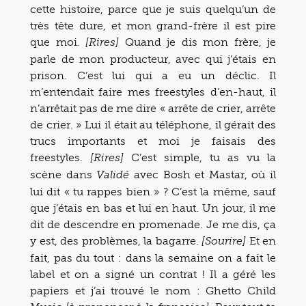
cette histoire, parce que je suis quelqu’un de
très tête dure, et mon grand-frère il est pire
que moi.
Quand je dis mon frère, je
[Rires]
parle de mon producteur, avec qui j’étais en
prison. C’est lui qui a eu un déclic. Il
m’entendait faire mes freestyles d’en-haut, il
n’arrêtait pas de me dire « arrête de crier, arrête
de crier. » Lui il était au téléphone, il gérait des
trucs importants et moi je faisais des
freestyles.
C’est simple, tu as vu la
[Rires]
scène dans
avec Bosh et Mastar, où il
Validé
lui dit « tu rappes bien » ? C’est la même, sauf
que j’étais en bas et lui en haut. Un jour, il me
dit de descendre en promenade. Je me dis, ça
y est, des problèmes, la bagarre.
Et en
[Sourire]
fait, pas du tout : dans la semaine on a fait le
label et on a signé un contrat ! Il a géré les
papiers et j’ai trouvé le nom : Ghetto Child