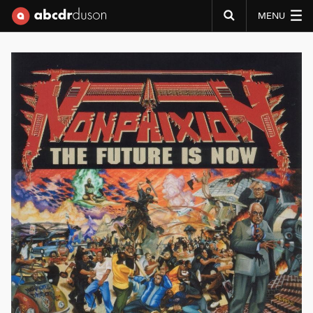
MENU
Abcdr du Son