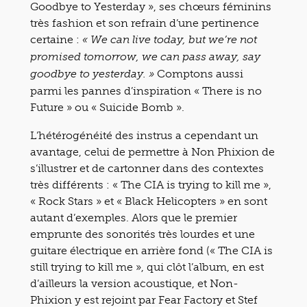
Goodbye to Yesterday », ses chœurs féminins
très fashion et son refrain d’une pertinence
certaine :
« We can live today, but we’re not
promised tomorrow, we can pass away, say
Comptons aussi
goodbye to yesterday. »
parmi les pannes d’inspiration « There is no
Future » ou « Suicide Bomb ».
L’hétérogénéité des instrus a cependant un
avantage, celui de permettre à Non Phixion de
s’illustrer et de cartonner dans des contextes
très différents : « The CIA is trying to kill me »,
« Rock Stars » et « Black Helicopters » en sont
autant d’exemples. Alors que le premier
emprunte des sonorités très lourdes et une
guitare électrique en arrière fond (« The CIA is
still trying to kill me », qui clôt l’album, en est
d’ailleurs la version acoustique, et Non-
Phixion y est rejoint par Fear Factory et Stef