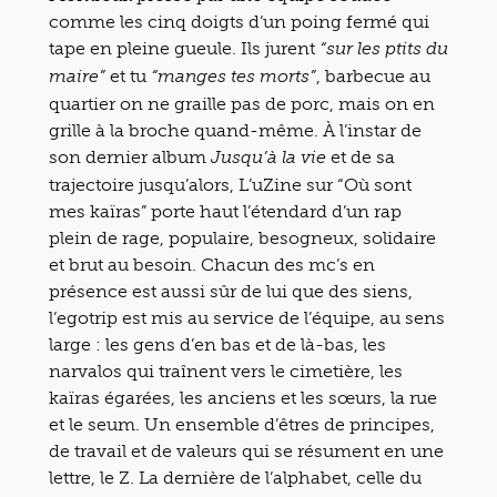
comme les cinq doigts d’un poing fermé qui
tape en pleine gueule. Ils jurent
“sur les ptits du
et tu
, barbecue au
maire”
“manges tes morts”
quartier on ne graille pas de porc, mais on en
grille à la broche quand-même. À l’instar de
son dernier album
et de sa
Jusqu’à la vie
trajectoire jusqu’alors, L’uZine sur “Où sont
mes kaïras” porte haut l’étendard d’un rap
plein de rage, populaire, besogneux, solidaire
et brut au besoin. Chacun des mc’s en
présence est aussi sûr de lui que des siens,
l’egotrip est mis au service de l’équipe, au sens
large : les gens d’en bas et de là-bas, les
narvalos qui traînent vers le cimetière, les
kaïras égarées, les anciens et les sœurs, la rue
et le seum. Un ensemble d’êtres de principes,
de travail et de valeurs qui se résument en une
lettre, le Z. La dernière de l’alphabet, celle du