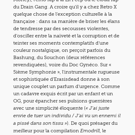
du Drain Gang. A croire qu’il y a chez Retro X
quelque chose de l’exception culturelle à la
française : dans sa manière de briser les élans
de tendresse par des secousses violentes,
d’osciller entre la naïveté et la corruption et de
teinter ses moments contemplatifs d’une
couleur nostalgique, on perçoit parfois du
Bashung, du Souchon (deux références
revendiquées), voire du Doc Gynéco. Sur «
5ième Symphonie », l’instrumentale rugueuse
et sophistiquée d’Erasisdead donne à son
unique couplet un parfum d’urgence. Comme
un cadavre exquis écrit par un enfant et un
OG, pour épancher ses pulsions guerrières
avec une simplicité éloquente (
« J’ai juste
envie de tuer un individu / J’ai vu un ennemi il
). De quoi présager du
a pissé dans son tissu »
meilleur pour la compilation
, le
Emodrill