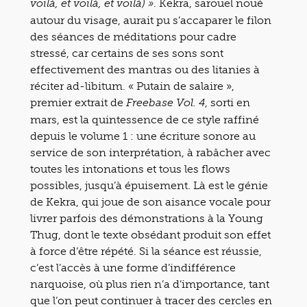
. Kekra, sarouel noué
voilà, et voilà, et voilà) »
autour du visage, aurait pu s’accaparer le filon
des séances de méditations pour cadre
stressé, car certains de ses sons sont
effectivement des mantras ou des litanies à
réciter ad-libitum. « Putain de salaire »,
premier extrait de
, sorti en
Freebase Vol. 4
mars, est la quintessence de ce style raffiné
depuis le volume 1 : une écriture sonore au
service de son interprétation, à rabâcher avec
toutes les intonations et tous les flows
possibles, jusqu’à épuisement. Là est le génie
de Kekra, qui joue de son aisance vocale pour
livrer parfois des démonstrations à la Young
Thug, dont le texte obsédant produit son effet
à force d’être répété. Si la séance est réussie,
c’est l’accès à une forme d’indifférence
narquoise, où plus rien n’a d’importance, tant
que l’on peut continuer à tracer des cercles en