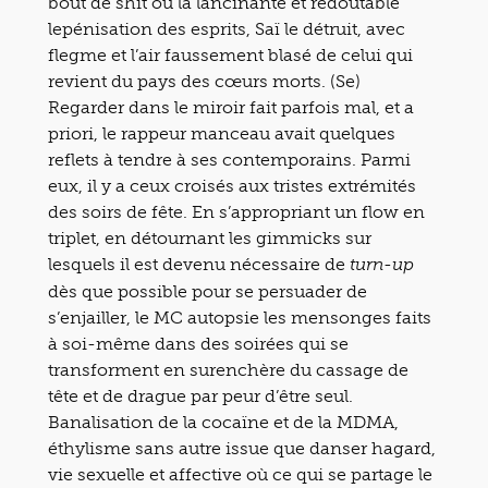
bout de shit ou la lancinante et redoutable
lepénisation des esprits, Saï le détruit, avec
flegme et l’air faussement blasé de celui qui
revient du pays des cœurs morts. (Se)
Regarder dans le miroir fait parfois mal, et a
priori, le rappeur manceau avait quelques
reflets à tendre à ses contemporains. Parmi
eux, il y a ceux croisés aux tristes extrémités
des soirs de fête. En s’appropriant un flow en
triplet, en détournant les gimmicks sur
lesquels il est devenu nécessaire de
turn-up
dès que possible pour se persuader de
s’enjailler, le MC autopsie les mensonges faits
à soi-même dans des soirées qui se
transforment en surenchère du cassage de
tête et de drague par peur d’être seul.
Banalisation de la cocaïne et de la MDMA,
éthylisme sans autre issue que danser hagard,
vie sexuelle et affective où ce qui se partage le