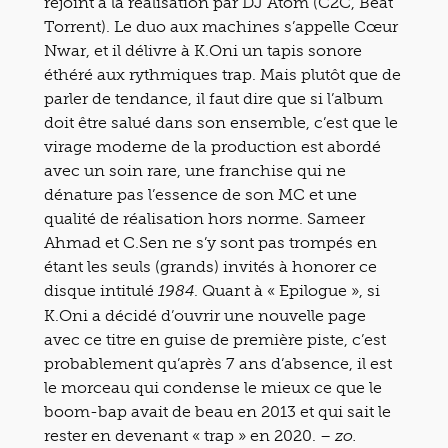
rejoint à la réalisation par DJ Atom (C2C, Beat
Torrent). Le duo aux machines s’appelle Cœur
Nwar, et il délivre à K.Oni un tapis sonore
éthéré aux rythmiques trap. Mais plutôt que de
parler de tendance, il faut dire que si l’album
doit être salué dans son ensemble, c’est que le
virage moderne de la production est abordé
avec un soin rare, une franchise qui ne
dénature pas l’essence de son MC et une
qualité de réalisation hors norme. Sameer
Ahmad et C.Sen ne s’y sont pas trompés en
étant les seuls (grands) invités à honorer ce
disque intitulé
. Quant à « Epilogue », si
1984
K.Oni a décidé d’ouvrir une nouvelle page
avec ce titre en guise de première piste, c’est
probablement qu’après 7 ans d’absence, il est
le morceau qui condense le mieux ce que le
boom-bap avait de beau en 2013 et qui sait le
rester en devenant « trap » en 2020.
– zo.