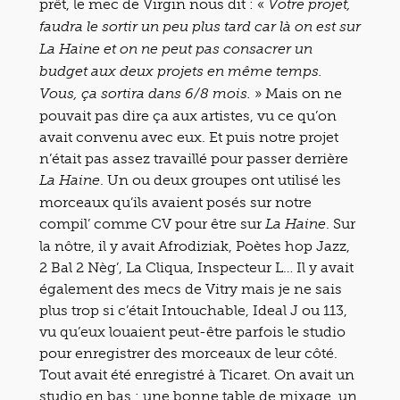
prêt, le mec de Virgin nous dit : «
Votre projet,
faudra le sortir un peu plus tard car là on est sur
La Haine et on ne peut pas consacrer un
budget aux deux projets en même temps.
» Mais on ne
Vous, ça sortira dans 6/8 mois.
pouvait pas dire ça aux artistes, vu ce qu’on
avait convenu avec eux. Et puis notre projet
n’était pas assez travaillé pour passer derrière
. Un ou deux groupes ont utilisé les
La Haine
morceaux qu’ils avaient posés sur notre
compil’ comme CV pour être sur
. Sur
La Haine
la nôtre, il y avait Afrodiziak, Poètes hop Jazz,
2 Bal 2 Nèg’, La Cliqua, Inspecteur L… Il y avait
également des mecs de Vitry mais je ne sais
plus trop si c’était Intouchable, Ideal J ou 113,
vu qu’eux louaient peut-être parfois le studio
pour enregistrer des morceaux de leur côté.
Tout avait été enregistré à Ticaret. On avait un
studio en bas : une bonne table de mixage, un