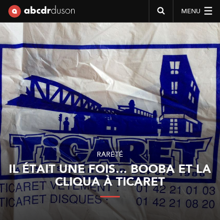
MENU
Abcdr du Son
RARETÉ
IL ÉTAIT UNE FOIS… BOOBA ET LA
CLIQUA À TICARET