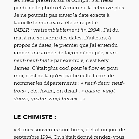
les mecs présents sur la compil’. J’ai hélas
perdu cette photo et Armen ne la retrouve plus.
Je ne pourrais pas situer la date exacte à
laquelle le morceau a été enregistré
[
]. J’ai du
NDLR : vraisemblablement fin 1994
mal à me souvenir des dates. D’ailleurs, à
propos de dates, le premier que j’ai entendu
rapper une année de façon découpée, «
un-
» par exemple, c’est Kery
neuf-neuf-huit
James. C’était plus cool pour le flow et, pour
moi, c’est de là qu’est partie cette façon de
nommer les départements : «
neuf-deux, neuf-
« , etc. Avant, on disait : «
trois
quatre-vingt
« … »
douze, quatre-vingt treize
LE CHIMISTE :
« Si mes souvenirs sont bons, c’était un jour de
septembre 1994. On s’était donné rendez-vous