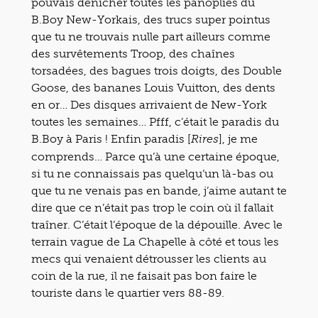
pouvais dénicher toutes les panoplies du
B.Boy New-Yorkais, des trucs super pointus
que tu ne trouvais nulle part ailleurs comme
des survêtements Troop, des chaînes
torsadées, des bagues trois doigts, des Double
Goose, des bananes Louis Vuitton, des dents
en or… Des disques arrivaient de New-York
toutes les semaines… Pfff, c’était le paradis du
B.Boy à Paris ! Enfin paradis [
], je me
Rires
comprends… Parce qu’à une certaine époque,
si tu ne connaissais pas quelqu’un là-bas ou
que tu ne venais pas en bande, j’aime autant te
dire que ce n’était pas trop le coin où il fallait
traîner. C’était l’époque de la dépouille. Avec le
terrain vague de La Chapelle à côté et tous les
mecs qui venaient détrousser les clients au
coin de la rue, il ne faisait pas bon faire le
touriste dans le quartier vers 88-89.