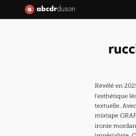
Abcdr du Son
rucc
Révélé en 202
l’esthétique l
textuelle. Avec
mixtape
GRAF
ironie mordant
impérialiste. C