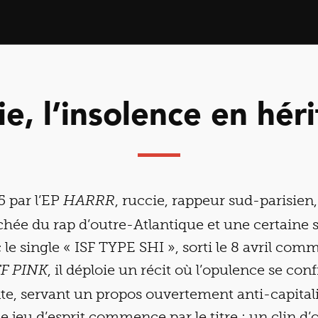
ie, l’insolence en hér
5 par l’EP
, ruccie, rappeur sud-parisien
HARRR
échée du rap d’outre-Atlantique et une certaine s
 le single « ISF TYPE SHI », sorti le 8 avril comm
, il déploie un récit où l’opulence se con
F PINK
e, servant un propos ouvertement anti-capitalis
e jeu d’esprit commence par le titre : un clin d’