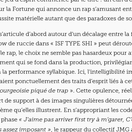
sur la Fortune qui annonce un rap s’amusant ent
ussite matérielle autant que des paradoxes de so
s’articule d’abord autour d’un décalage entre la 
flow de ruccie dans « ISF TYPE SHI » peut dérout
e rap, le choix ne semble pas hasardeux pour au
ument qui se fond dans la production, privilégia
la performance syllabique. Ici, l’intelligibilité 
aient ponctuellement des traits d’esprit liés à ce
». Cette opulence, réel
bourgeoisie piqué de trap
rt de support à des images singulières détourn
ème qu’elles illustrent. En s’appropriant les cod
a phase
«
J’aime pas arrivеr first try à m’garer, C’
, le rappeur du collectif JMG
s assez imposant »