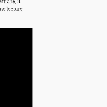
fiché, il
une lecture