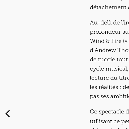
détachement qui
Au-delà de l’i
profondeur su
Wind & Fire («
d’Andrew Thom
de ruccie tout
cycle musical,
lecture du tit
les réalités ; 
pas ses ambit
Ce spectacle 
utilisant ce 