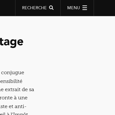
RECHERCHE
MENU
itage
, conjugue
ensibilité
e extrait de sa
fronte à une
te et anti-
œil à l’Impôt