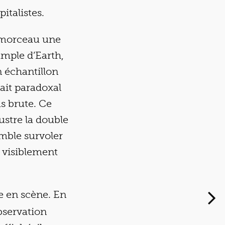
italistes.
u morceau une
ample d’Earth,
n échantillon
ait paradoxal
s brute. Ce
ustre la double
emble survoler
rd visiblement
e en scène. En
bservation