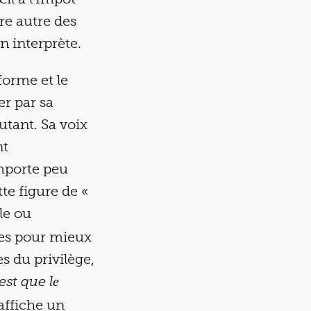
re autre des
n interprète.
forme et le
er par sa
tant. Sa voix
nt
importe peu
tte figure de «
le ou
ées pour mieux
es du privilège,
est que lе
 affiche un