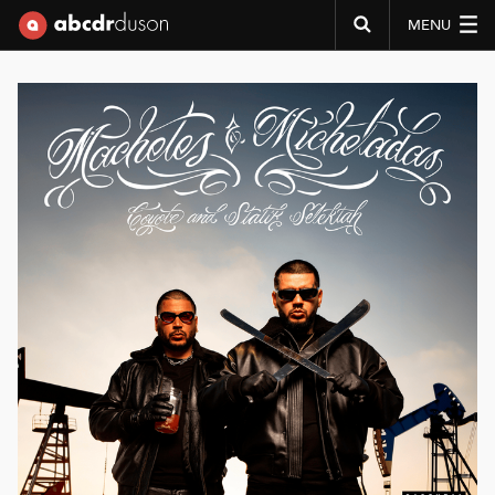
MENU
Abcdr du Son