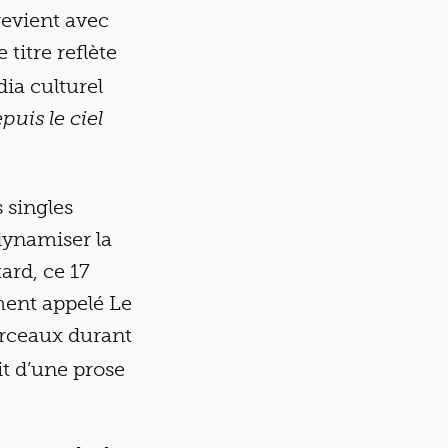
revient avec
titre reflète
ia culturel
uis le ciel
 singles
dynamiser la
tard, ce 17
ment appelé Le
rceaux durant
fit d’une prose