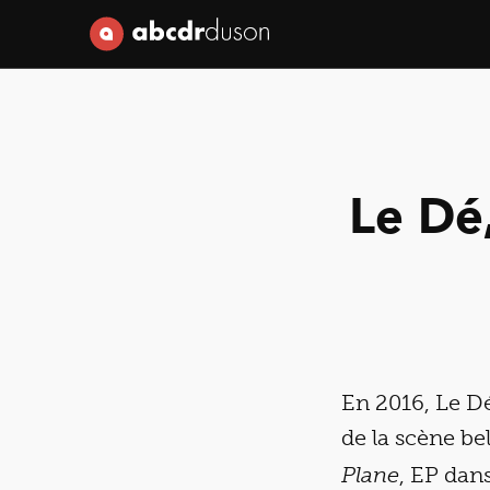
Abcdr du Son
Le Dé,
En 2016, Le Dé
de la scène be
, EP dan
Plane