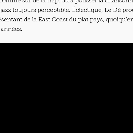
comme sur de la trap, ou à pousser la chanson
jazz toujours perceptible. Éclectique, Le Dé prou
sentant de la East Coast
du plat pays, quoiqu’en
 années.