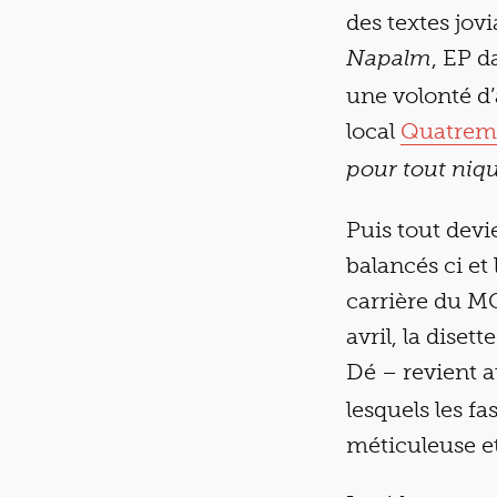
des textes jov
, EP d
Napalm
une volonté d’
local
Quatremi
pour tout niq
Puis tout devi
balancés ci et
carrière du MC,
avril, la dise
Dé – revient a
lesquels les fa
méticuleuse e