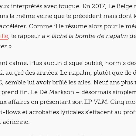
iaux interprétés avec fougue. En 2017, Le Belge 
ans la même veine que le précédent mais dont le 
accélérer. Comme il le résume alors pour le méd
lle
le rappeur a
,
« lâché la bombe de napalm dep
.
uer »
ent calme. Plus aucun disque publié, hormis des
 là au gré des années. Le napalm, plutôt que de 
 semble lui avoir brûlé les ailes. Neuf ans plus 
tte prend fin. Le Dé Markson – désormais simple
ux affaires en présentant son EP
. Cinq mo
VLM
st-flows et acrobaties lyricales s’effacent au pro
t aérienne.