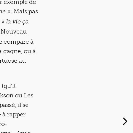
ar exemple de
. Mais pas
ine »
, «
la vie ça
 « Nouveau
se compare à
a gagne, ou à
irtuose au
(qu’il
kson ou Les
assé, il se
e à rapper
ro-