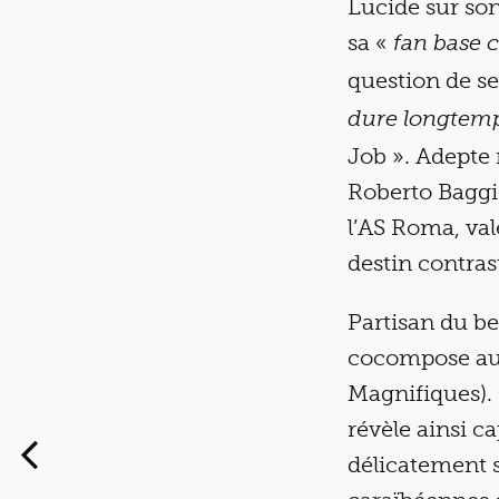
Lucide sur son
sa «
fan base 
question de se
dure longtemp
Job ». Adepte 
Roberto Baggio
l’AS Roma, val
destin contras
Partisan du bea
cocompose aux
Magnifiques). S
révèle ainsi ca
délicatement 