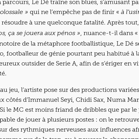
 parcours, Le Dé traîne son blues, s’amusant p
qui ne l’empêche pas de finir «
colossale »
à l’us
 résoudre à une quelconque fatalité. Après tout
, nuance-t-il dans
s, ça se jouera aux pénos »
notoire de la métaphore footballistique, Le Dé 
, footballeur de génie pourtant peu habitué à l
eureux outsider de Serie A, afin de s’ériger en v
té.
u jeu, l’artiste pose sur des productions variées 
 côtés d’Immanuel Seyi, Chidi Sax, Numa Mar
i le MC est moins friand de dribbles que par le p
pable de jouer à plusieurs postes : on le retrouv
sur des rythmiques nerveuses aux influences af