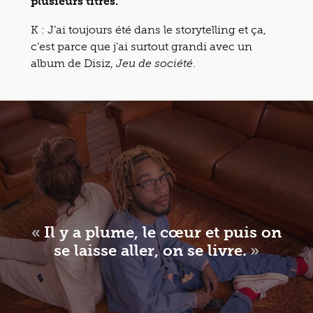
plusieurs titres.
K : J’ai toujours été dans le storytelling et ça,
c’est parce que j’ai surtout grandi avec un
album de Disiz,
.
Jeu de société
«
Il y a plume, le cœur et puis on
se laisse aller, on se livre.
»