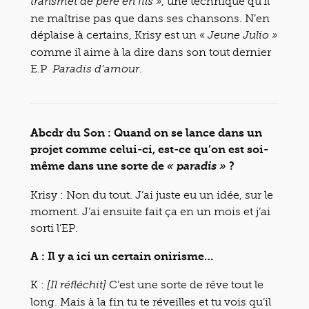
, une technique qu’il
transmet de père en fils »
ne maîtrise pas que dans ses chansons. N’en
déplaise à certains, Krisy est un «
Jeune Julio »
comme il aime à la dire dans son tout dernier
E.P
.
Paradis d’amour
Abcdr du Son : Quand on se lance dans un
projet comme celui-ci, est-ce qu’on est soi-
même dans une sorte de
?
« paradis »
Krisy : Non du tout. J’ai juste eu un idée, sur le
moment. J’ai ensuite fait ça en un mois et j’ai
sorti l’EP.
A : Il y a ici un certain onirisme…
K :
C’est une sorte de rêve tout le
[Il réfléchit]
long. Mais à la fin tu te réveilles et tu vois qu’il