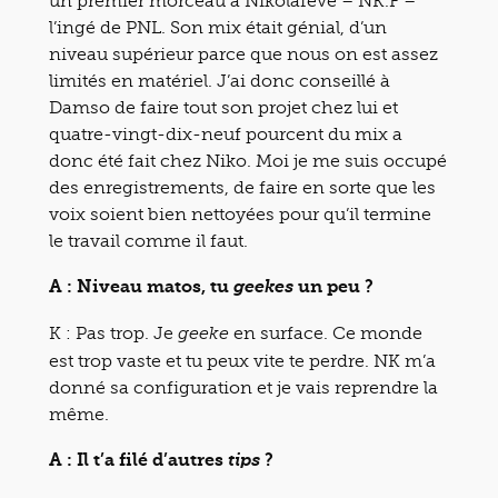
un premier morceau à Nikolafève – NK.F –
l’ingé de PNL. Son mix était génial, d’un
niveau supérieur parce que nous on est assez
limités en matériel. J’ai donc conseillé à
Damso de faire tout son projet chez lui et
quatre-vingt-dix-neuf pourcent du mix a
donc été fait chez Niko. Moi je me suis occupé
des enregistrements, de faire en sorte que les
voix soient bien nettoyées pour qu’il termine
le travail comme il faut.
A : Niveau matos, tu
un peu ?
geekes
K : Pas trop. Je
en surface. Ce monde
geeke
est trop vaste et tu peux vite te perdre. NK m’a
donné sa configuration et je vais reprendre la
même.
A : Il t’a filé d’autres
?
tips