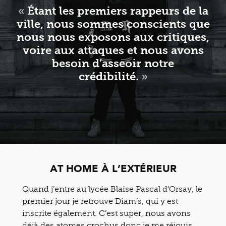
«
Étant les premiers rappeurs de la
ville, nous sommes conscients que
nous nous exposons aux critiques,
voire aux attaques et nous avons
besoin d’asseoir notre
crédibilité.
»
AT HOME À L’EXTÉRIEUR
Quand j’entre au lycée Blaise Pascal d’Orsay, le
premier jour je retrouve Diam’s, qui y est
inscrite également. C’est super, nous avons
déjà des atomes crochus donc je me réjouis