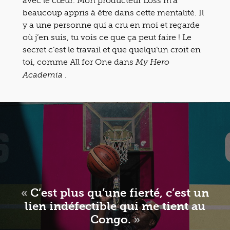
avec le cœur. Mon producteur Loss m’a
beaucoup appris à être dans cette mentalité. Il
y a une personne qui a cru en moi et regarde
où j’en suis, tu vois ce que ça peut faire ! Le
secret c’est le travail et que quelqu’un croit en
toi, comme All for One dans
My Hero
.
Academia
«
C’est plus qu’une fierté, c’est un
lien indéfectible qui me tient au
Congo.
»