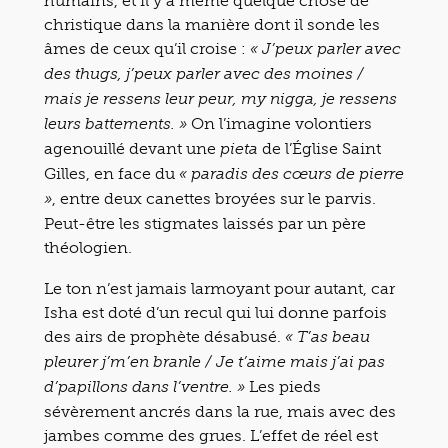
humains, et il y a même quelque chose de
christique dans la manière dont il sonde les
âmes de ceux qu’il croise :
« J’peux parler avec
des thugs, j’peux parler avec des moines /
mais je ressens leur peur, my nigga, je ressens
On l’imagine volontiers
leurs battements. »
agenouillé devant une
de l’Église Saint
pieta
Gilles, en face du
« paradis des cœurs de pierre
, entre deux canettes broyées sur le parvis.
»
Peut-être les stigmates laissés par un père
théologien.
Le ton n’est jamais larmoyant pour autant, car
Isha est doté d’un recul qui lui donne parfois
des airs de prophète désabusé.
« T’as beau
pleurer j’m’en branle / Je t’aime mais j’ai pas
Les pieds
d’papillons dans l’ventre. »
sévèrement ancrés dans la rue, mais avec des
jambes comme des grues. L’effet de réel est