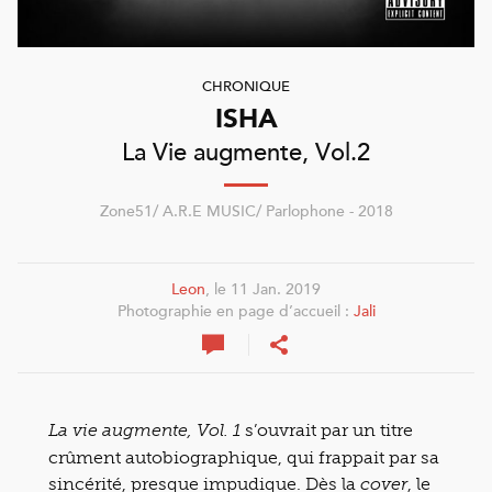
CHRONIQUE
ISHA
La Vie augmente, Vol.2
Zone51/ A.R.E MUSIC/ Parlophone - 2018
Leon
, le 11 Jan. 2019
Photographie en page d’accueil :
Jali
s’ouvrait par un titre
La vie augmente, Vol. 1
crûment autobiographique, qui frappait par sa
sincérité, presque impudique. Dès la
, le
cover