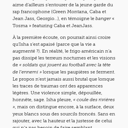
aime d’ailleurs s’entourer de la jeune garde du
rap francophone (Green Montana, Caba et
Jean Jass, Georgio…), en témoigne le
«
banger
Tosma » featuring Caba et JeanJass.
À la première écoute, on pourrait ainsi croire
qu’Isha s’est apaisé (parce que la vie a
augmenté ?). En réalité, le frigo américain n’a
pas dissipé les terreurs nocturnes et les visions
de
« soldats qui jouent au football avec la tête
lorsque les paupières se ferment.
de l’ennemi »
Le propos n’est jamais aussi brutal que lorsque
les traces de traumas ont des apparences
légères. Une violence simple, dépouillée,
honnête, sage. Isha pleure,
« coule des rivières
, mais on distingue encore, à la surface, deux
»
yeux blancs sous des sourcils froncés. Sans en
rajouter, avec la hauteur et la justesse de celui
qui n’a pas besoin de faire semblant.