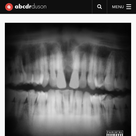
MENU
Abcdr du Son