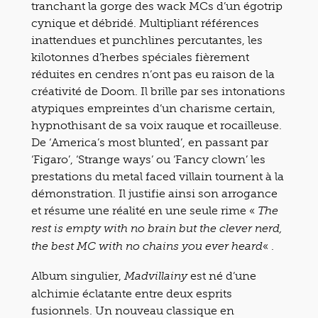
tranchant la gorge des wack MCs d’un égotrip
cynique et débridé. Multipliant références
inattendues et punchlines percutantes, les
kilotonnes d’herbes spéciales fièrement
réduites en cendres n’ont pas eu raison de la
créativité de Doom. Il brille par ses intonations
atypiques empreintes d’un charisme certain,
hypnothisant de sa voix rauque et rocailleuse.
De ‘America’s most blunted’, en passant par
‘Figaro’, ‘Strange ways’ ou ‘Fancy clown’ les
prestations du metal faced villain tournent à la
démonstration. Il justifie ainsi son arrogance
et résume une réalité en une seule rime «
The
rest is empty with no brain but the clever nerd,
« .
the best MC with no chains you ever heard
Album singulier,
est né d’une
Madvillainy
alchimie éclatante entre deux esprits
fusionnels. Un nouveau classique en