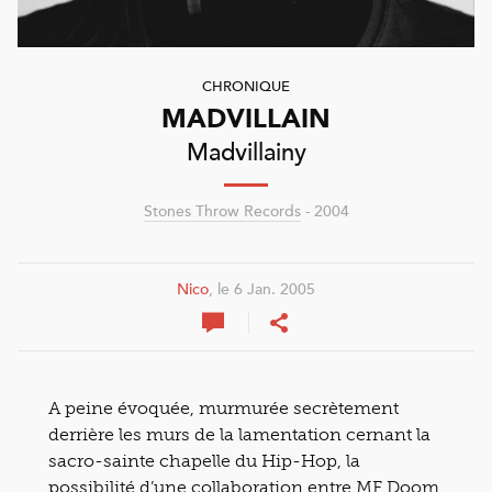
CHRONIQUE
MADVILLAIN
Madvillainy
Stones Throw Records
- 2004
Nico
, le 6 Jan. 2005
A peine évoquée, murmurée secrètement
derrière les murs de la lamentation cernant la
sacro-sainte chapelle du Hip-Hop, la
possibilité d’une collaboration entre MF Doom