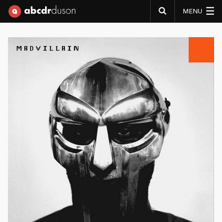
MENU
Abcdr du Son