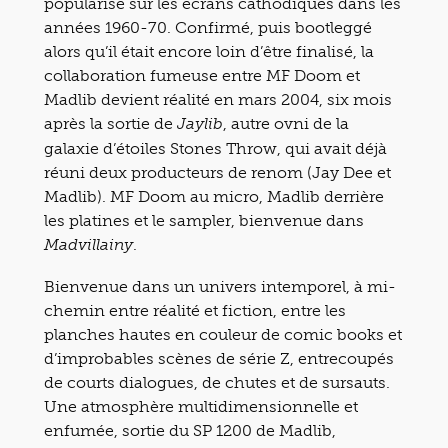
popularisé sur les écrans cathodiques dans les
années 1960-70. Confirmé, puis bootleggé
alors qu’il était encore loin d’être finalisé, la
collaboration fumeuse entre MF Doom et
Madlib devient réalité en mars 2004, six mois
après la sortie de
, autre ovni de la
Jaylib
galaxie d’étoiles Stones Throw, qui avait déjà
réuni deux producteurs de renom (Jay Dee et
Madlib). MF Doom au micro, Madlib derrière
les platines et le sampler, bienvenue dans
.
Madvillainy
Bienvenue dans un univers intemporel, à mi-
chemin entre réalité et fiction, entre les
planches hautes en couleur de comic books et
d’improbables scènes de série Z, entrecoupés
de courts dialogues, de chutes et de sursauts.
Une atmosphère multidimensionnelle et
enfumée, sortie du SP 1200 de Madlib,