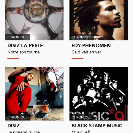
CHRONIQUE
CHRONIQUE
DISIZ LA PESTE
FDY PHENOMEN
Notre son tourne
Ça d'vait arriver
CHRONIQUE
CHRONIQUE
DISIZ
BLACK STAMP MUSIC
Le poisson rouge
Music' All