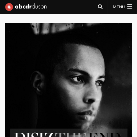
MENU
Abcdr du Son