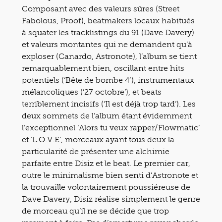
Composant avec des valeurs sûres (Street
Fabolous, Proof), beatmakers locaux habitués
à squater les tracklistings du 91 (Dave Davery)
et valeurs montantes qui ne demandent qu’à
exploser (Canardo, Astronote), l’album se tient
remarquablement bien, oscillant entre hits
potentiels (‘Bête de bombe 4′), instrumentaux
mélancoliques (’27 octobre’), et beats
terriblement incisifs (‘Il est déjà trop tard’). Les
deux sommets de l’album étant évidemment
l’exceptionnel ‘Alors tu veux rapper/Flowmatic’
et ‘L.O.V.E’, morceaux ayant tous deux la
particularité de présenter une alchimie
parfaite entre Disiz et le beat. Le premier car,
outre le minimalisme bien senti d’Astronote et
la trouvaille volontairement poussiéreuse de
Dave Davery, Disiz réalise simplement le genre
de morceau qu’il ne se décide que trop