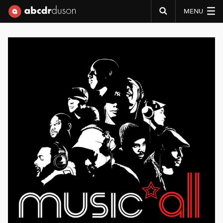
MENU
Abcdr du Son