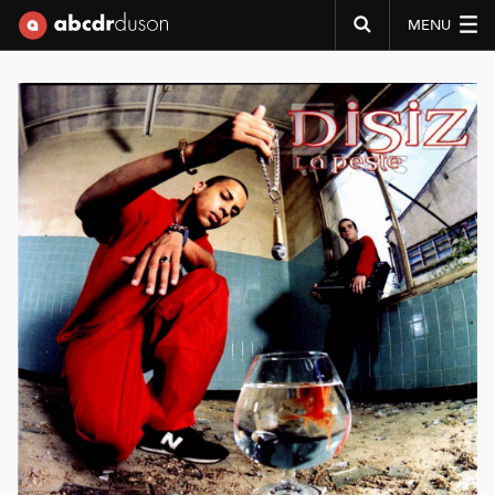
MENU
Abcdr du Son