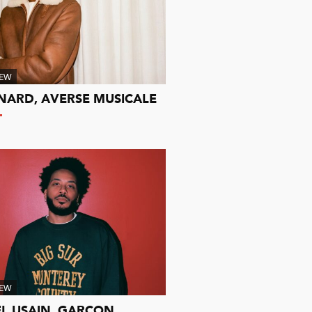
IEW
NARD, AVERSE MUSICALE
IEW
L USAIN, GARÇON