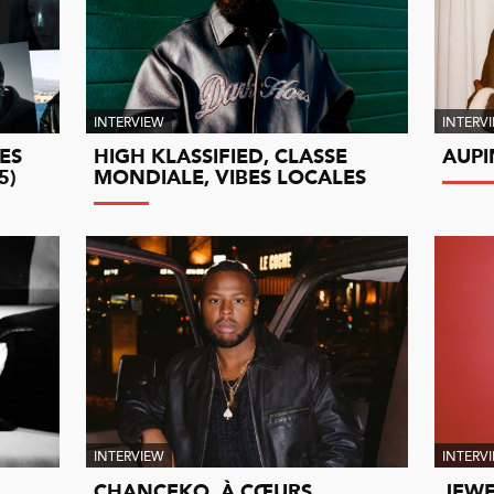
INTERVIEW
INTERV
ES
HIGH KLASSIFIED, CLASSE
AUPI
5)
MONDIALE, VIBES LOCALES
INTERVIEW
INTERV
CHANCEKO, À CŒURS
JEWE