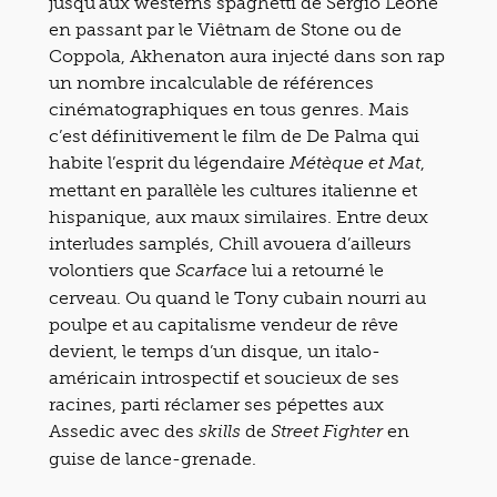
jusqu’aux westerns spaghetti de Sergio Leone
en passant par le Viêtnam de Stone ou de
Coppola, Akhenaton aura injecté dans son rap
un nombre incalculable de références
cinématographiques en tous genres. Mais
c’est définitivement le film de De Palma qui
habite l’esprit du légendaire
,
Métèque et Mat
mettant en parallèle les cultures italienne et
hispanique, aux maux similaires. Entre deux
interludes samplés, Chill avouera d’ailleurs
volontiers que
lui a retourné le
Scarface
cerveau. Ou quand le Tony cubain nourri au
poulpe et au capitalisme vendeur de rêve
devient, le temps d’un disque, un italo-
américain introspectif et soucieux de ses
racines, parti réclamer ses pépettes aux
Assedic avec des
de
en
skills
Street Fighter
guise de lance-grenade.