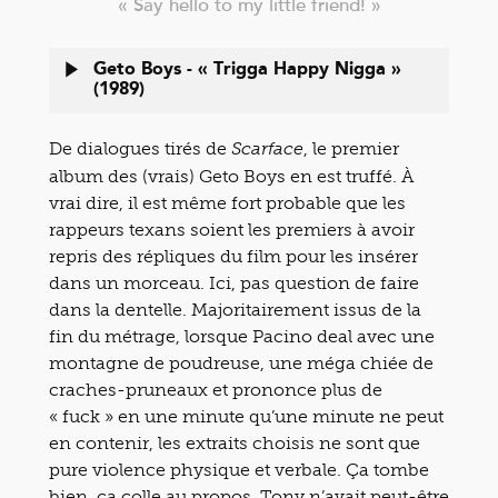
« Say hello to my little friend! »
Geto Boys - « Trigga Happy Nigga »
(1989)
De dialogues tirés de
, le premier
Scarface
album des (vrais) Geto Boys en est truffé. À
vrai dire, il est même fort probable que les
rappeurs texans soient les premiers à avoir
repris des répliques du film pour les insérer
dans un morceau. Ici, pas question de faire
dans la dentelle. Majoritairement issus de la
fin du métrage, lorsque Pacino deal avec une
montagne de poudreuse, une méga chiée de
craches-pruneaux et prononce plus de
« fuck » en une minute qu’une minute ne peut
en contenir, les extraits choisis ne sont que
pure violence physique et verbale. Ça tombe
bien, ça colle au propos. Tony n’avait peut-être