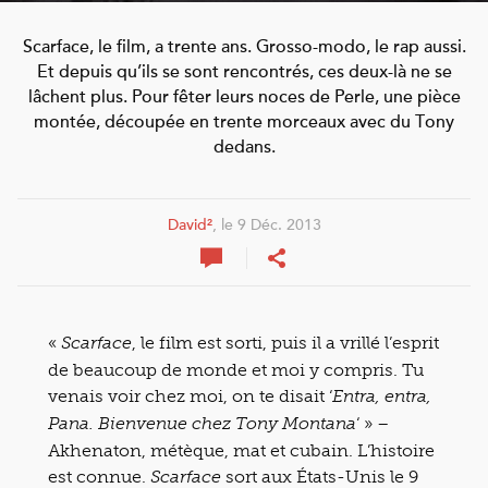
Scarface, le film, a trente ans. Grosso-modo, le rap aussi.
Et depuis qu’ils se sont rencontrés, ces deux-là ne se
lâchent plus. Pour fêter leurs noces de Perle, une pièce
montée, découpée en trente morceaux avec du Tony
dedans.
David²
, le 9 Déc. 2013
«
, le film est sorti, puis il a vrillé l’esprit
Scarface
de beaucoup de monde et moi y compris. Tu
venais voir chez moi, on te disait ‘
Entra, entra,
‘ » –
Pana. Bienvenue chez Tony Montana
Akhenaton, métèque, mat et cubain. L’histoire
est connue.
sort aux États-Unis le 9
Scarface