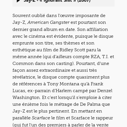
Jay-Z - « Ignorant Shit » (2007)
Souvent oublié dans l’œuvre imposante de
Jay-Z,
est pourtant son
American Gangster
dernier grand album en date. Son affiliation
avec le cinéma est évidente, puisque le disque
emprunte son titre, ses thèmes et son
esthétique au film de Ridley Scott paru la
même année (qui d’ailleurs compte RZA, T.I. et
Common dans son casting). Pourtant, d’une
façon assez extraordinaire et aussi très
révélatrice, le disque compte quasiment plus
de références à Tony Montana qu’à Frank
Lucas, ex-parrain d’Harlem campé par Denzel
Washington. Et c’est lorsqu’il s’emploie à citer
une énième fois le métrage de De Palma que
Jay-Z est le plus pertinent. En mettant en
parallèle
le film et Scarface le rappeur
Scarface
(qui fut l’un des premiers à parler de la vente