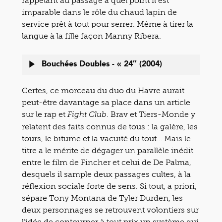
rappelant au passage à quel point il est
imparable dans le rôle du chaud lapin de
service prêt à tout pour serrer. Même à tirer la
langue à la fille façon Manny Ribera.
Bouchées Doubles - « 24″ (2004)
Certes, ce morceau du duo du Havre aurait
peut-être davantage sa place dans un article
sur le rap et
. Brav et Tiers-Monde y
Fight Club
relatent des faits connus de tous : la galère, les
tours, le bitume et la vacuité du tout… Mais le
titre a le mérite de dégager un parallèle inédit
entre le film de Fincher et celui de De Palma,
desquels il sample deux passages cultes, à la
réflexion sociale forte de sens. Si tout, a priori,
sépare Tony Montana de Tyler Durden, les
deux personnages se retrouvent volontiers sur
l’idée de contourner à tout prix un système qui