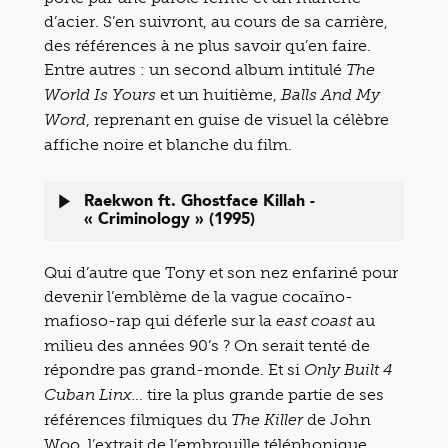
d’acier. S’en suivront, au cours de sa carrière,
des références à ne plus savoir qu’en faire.
Entre autres : un second album intitulé
The
et un huitième,
World Is Yours
Balls And My
, reprenant en guise de visuel la célèbre
Word
affiche noire et blanche du film.
Raekwon ft. Ghostface Killah -
« Criminology » (1995)
Qui d’autre que Tony et son nez enfariné pour
devenir l’emblème de la vague cocaïno-
mafioso-rap qui déferle sur la
au
east coast
milieu des années 90’s ? On serait tenté de
répondre pas grand-monde. Et si
Only Built 4
tire la plus grande partie de ses
Cuban Linx…
références filmiques du
de John
The Killer
Woo, l’extrait de l’embrouille téléphonique