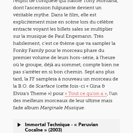
l’esprit de conquête qui habite Tony Montana,
dont l’ascension fulgurante devient un
véritable mythe. Dans le film, elle est
explicitement mise en scène lors du célèbre
entracte voyant les billets sales se multiplier
sur la musique de Paul Engemann. Très
habilement, c’est ce thème que va sampler la
Fonky Family pour le morceau phare du
premier volume de leurs hors-série, à l’heure
où le groupe, déjà au sommet, compte bien ne
pas s’arrêter en si bon chemin. Sept ans plus
tard, la FF samplera à nouveau un morceau de
la B.O. de
(cette fois-ci « Gina &
Scarface
Elvira’s Theme ») pour
« Tout ce qu’on a »
, l’un
des meilleurs morceaux de leur ultime mais
fade album
.
Marginale Musique
Immortal Technique - « Peruvian
Cocaïne » (2003)