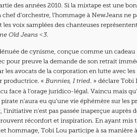
rtie des années 2010. Si la mixtape est une bon
on chef d’orchestre, l’hommage à NewJeans ne p
t les voix samplées des chanteuses représenten
.
me Old Jeans ˂3
énuée de cynisme, conçue comme un cadeau f
vec pour preuve la demande de son retrait immé
r les avocats de la corporation en lutte avec les
r productrice. «
. » déclare Tobi
Bunnies, I tried
cu face à l’orage juridico-légal. Vaincu mais qu’
 pirate n’aura eu qu’une vie éphémère sur les p
 l’initiative n’est pas passée inaperçue auprès 
trouvent réconfort et inspiration. En ayant mis 
cet hommage, Tobi Lou participe à sa manière