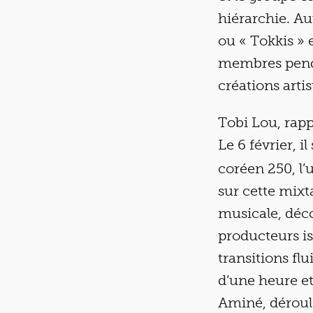
hiérarchie. Au
ou « Tokkis » 
membres penda
créations arti
Tobi Lou, rap
Le 6 février, il
coréen 250, l
sur cette mixta
musicale, déco
producteurs is
transitions flu
d’une heure e
Aminé, déroule