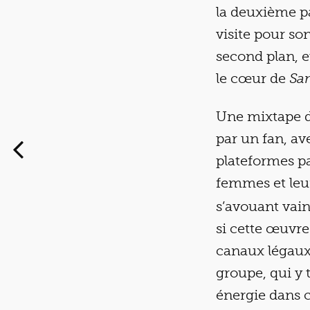
la deuxième pa
visite pour s
second plan, e
le cœur de
Sa
Une mixtape d
par un fan, a
plateformes pa
femmes et leu
s’avouant vain
si cette œuvre
canaux légaux,
groupe, qui y 
énergie dans 