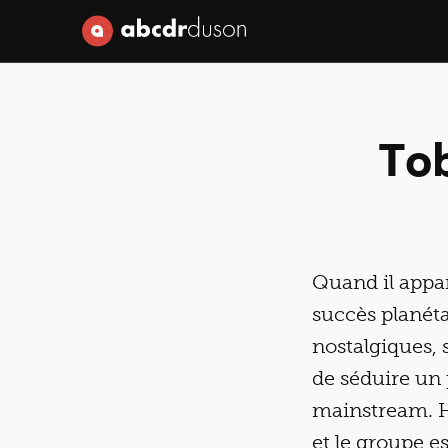
Abcdr du Son
To
Quand il appa
succès planéta
nostalgiques, 
de séduire un 
mainstream. Hé
et le groupe e