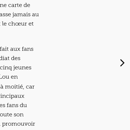
ne carte de
asse jamais au
t le chœur et
ait aux fans
diat des
 cinq jeunes
 Lou en
à moitié, car
rincipaux
des fans du
toute son
 à promouvoir