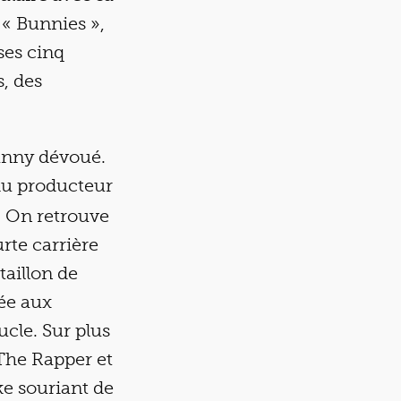
 « Bunnies »,
ses cinq
, des
bunny dévoué.
 du producteur
. On retrouve
urte carrière
taillon de
sée aux
ucle. Sur plus
The Rapper et
ke souriant de