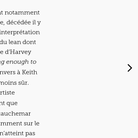
sant notamment
, décédée il y
interprétation
 du lean dont
te d’Harvey
ong enough to
envers à Keith
moins sûr.
rtiste
ant que
e cauchemar
tamment sur le
’atteint pas