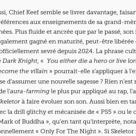
ssi, Chief Keef semble se livrer davantage, fai
 références aux enseignements de sa grand-mère
ées. Plus fluide et ancrée que par le passé, son 
également gagné en maturité, peut-être libérée
 officiellement sevré depuis 2024. La phrase cul
, «
 Dark Knight
You either die a hero or live l
» pourrait-elle s’appliquer à l’
ecome the villain
se d’assumer une nouvelle sagesse ? Rien n’est 
e l’
le plus pur appliqué au rap, l’a
aura-farming
à faire évoluer son son. Aussi bien en t
keletor
c la drill glitchy et mécanisée de « PS5 » ou l
Mark of Buddha », qu’en tant qu’interprète, no
nellement « Only For The Night ». Si Skeletor n