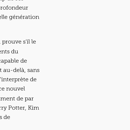
 profondeur
lle génération
prouve s’il le
uents du
 capable de
 au-delà, sans
’interprète de
 ce nouvel
mment de par
rry Potter, Kim
s de