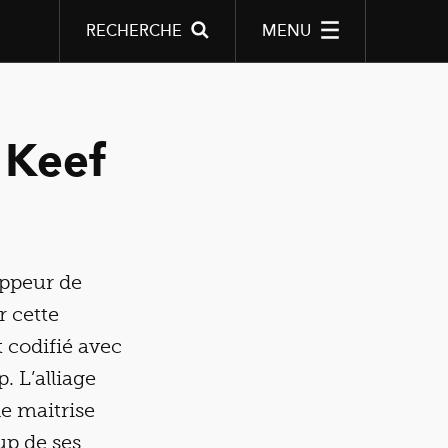
RECHERCHE
MENU
 Keef
appeur de
r cette
t codifié avec
 L’alliage
e maitrise
up de ses