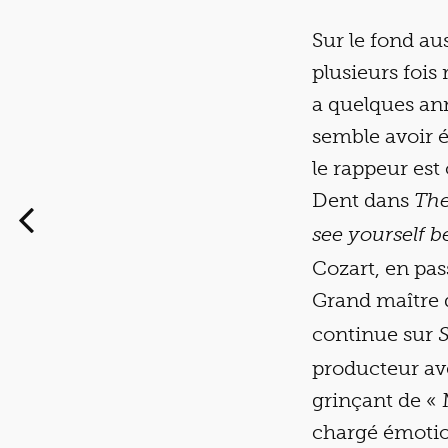
Sur le fond au
plusieurs fois
a quelques ann
semble avoir 
le rappeur est
Dent dans
The
see yourself b
Cozart, en pas
Grand maître d
continue sur
S
producteur ave
grinçant de « 
chargé émotion