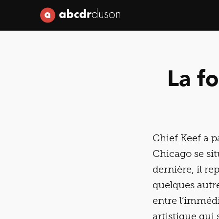
Abcdr du Son
La f
Chief Keef a p
Chicago se situ
dernière, il r
quelques autre
entre l’immédi
artistique qu