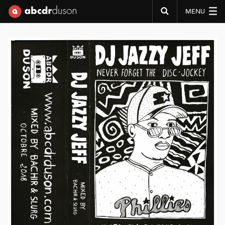
MENU
Abcdr du Son