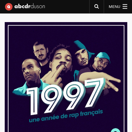
MENU
Abcdr du Son