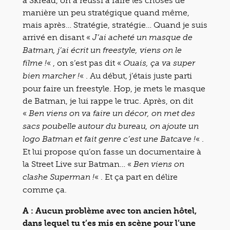
à Skread, on a réussi à faire les choses de
manière un peu stratégique quand même,
mais après… Stratégie, stratégie… Quand je suis
arrivé en disant «
J’ai acheté un masque de
Batman, j’ai écrit un freestyle, viens on le
« , on s’est pas dit «
filme !
Ouais, ça va super
« . Au début, j’étais juste parti
bien marcher !
pour faire un freestyle. Hop, je mets le masque
de Batman, je lui rappe le truc. Après, on dit
«
Ben viens on va faire un décor, on met des
sacs poubelle autour du bureau, on ajoute un
« .
logo Batman et fait genre c’est une Batcave !
Et lui propose qu’on fasse un documentaire à
la Street Live sur Batman… «
Ben viens on
« . Et ça part en délire
clashe Superman !
comme ça.
A : Aucun problème avec ton ancien hôtel,
dans lequel tu t’es mis en scène pour l’une