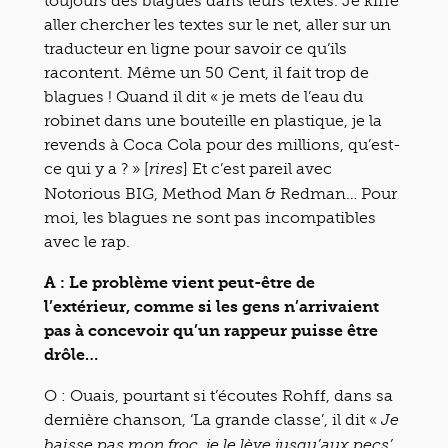
toujours des blagues dans leurs textes. Je kiffe
aller chercher les textes sur le net, aller sur un
traducteur en ligne pour savoir ce qu’ils
racontent. Même un 50 Cent, il fait trop de
blagues ! Quand il dit « je mets de l’eau du
robinet dans une bouteille en plastique, je la
revends à Coca Cola pour des millions, qu’est-
ce qui y a ? » [
] Et c’est pareil avec
rires
Notorious BIG, Method Man & Redman… Pour
moi, les blagues ne sont pas incompatibles
avec le rap.
A : Le problème vient peut-être de
l’extérieur, comme si les gens n’arrivaient
pas à concevoir qu’un rappeur puisse être
drôle…
O : Ouais, pourtant si t’écoutes Rohff, dans sa
dernière chanson, ‘La grande classe’, il dit «
Je
baisse pas mon froc, je le lève jusqu’aux pecs’