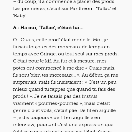
– du coup, il a commencé à placer des prods.
Les premières, c’était sur Panthéon : ‘Tallac’ et
‘Baby’.
A : Ha oui, ‘Tallac’, c’était lui…
O : Ouais, cette prod’ était mortelle. Moi, je
faisais toujours des morceaux de temps en
temps avec Gringe, ou tout seul sur mes prods.
C’était pour le kif. Au fur et à mesure, mes
potes ont commencé à me dire « Ouais mais,
ils sont bien tes morceaux… ». Au début, ça me
surprenait, mais ils insistaient : « C’est un peu
mieux quand tu rappes que quand tu fais des
prods ! ». Je ne faisais pas des instrus
vraiment « pourries-pourries », mais c’était
genre « » et voilà, c’était plié. De fil en aiguille…
– je dis toujours « de fil en aiguille » en
interview, pourtant c’est une expression que
j’utilise jamais dans la vraie vie ! Bref, j’avais