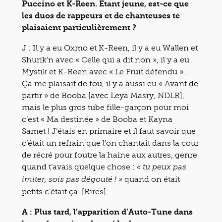
Puccino et K-Reen. Etant jeune, est-ce que
les duos de rappeurs et de chanteuses te
plaisaient particulièrement ?
J : Il y a eu Oxmo et K-Reen, il y a eu Wallen et
Shurik’n avec « Celle qui a dit non », il y a eu
Mystik et K-Reen avec « Le Fruit défendu »…
Ça me plaisait de fou, il y a aussi eu « Avant de
partir » de Booba [avec Leya Masry, NDLR],
mais le plus gros tube fille-garçon pour moi
c’est « Ma destinée » de Booba et Kayna
Samet ! J’étais en primaire et il faut savoir que
c’était un refrain que l’on chantait dans la cour
de récré pour foutre la haine aux autres, genre
quand t’avais quelque chose :
« tu peux pas
quand on était
imiter, sois pas dégouté ! »
petits c’était ça. [Rires]
A : Plus tard, l’apparition d’Auto-Tune dans