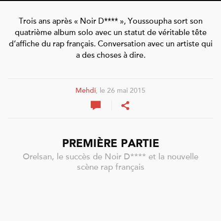
Trois ans après « Noir D**** », Youssoupha sort son
quatrième album solo avec un statut de véritable tête
d’affiche du rap français. Conversation avec un artiste qui
a des choses à dire.
Mehdi
, le 26 mai 2015
PREMIÈRE PARTIE
Orelsan, le succès de Noir D**** et la nouvelle
scène rap français