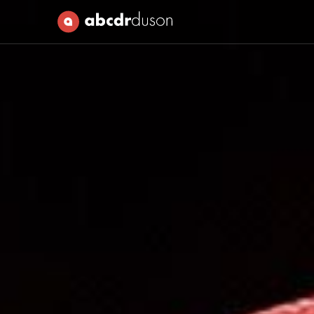
Abcdr du Son