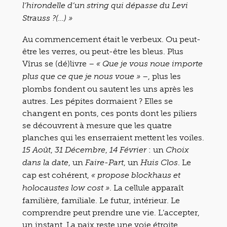
l’hirondelle d’un string qui dépasse du Levi
Strauss ?(…) »
Au commencement était le verbeux. Ou peut-
être les verres, ou peut-être les bleus. Plus
Vîrus se (dé)livre –
« Que je vous noue importe
–, plus les
plus que ce que je nous voue »
plombs fondent ou sautent les uns après les
autres. Les pépites dormaient ? Elles se
changent en ponts, ces ponts dont les piliers
se découvrent à mesure que les quatre
planches qui les enserraient mettent les voiles.
,
,
: un
15 Août
31 Décembre
14 Février
Choix
, un
, un
. Le
dans la date
Faire-Part
Huis Clos
cap est cohérent,
« propose blockhaus et
. La cellule apparaît
holocaustes low cost »
familière, familiale. Le futur, intérieur. Le
comprendre peut prendre une vie. L’accepter,
un instant. La paix reste une voie étroite