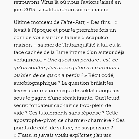
retrouvons Vîrus là où nous l’avions laissé en
juin 2013 : à califourchon sur un cratère.
Ultime morceau de
, « Des fins… »
Faire-Part
levait à l’époque et pour la première fois un
coin de voile sur une falaise d’Acapulco
maison – sa mer de l’Intranquillité à lui, ou la
face cachée de la Lune intime d’un auteur déjà
vertigineux.
« Une question perdure : est-ce
qu’on souffre plus de ce qu’on n’a pas connu
Récit codé,
ou bien de ce qu’on a perdu ? »
autobiographique ? La question brûlait les
lèvres comme un mégot de soldat congolais
sous le pagne d’une récalcitrante. Quel lourd
secret fondateur cachait ce trop-plein de
vide ? Ces tutoiements sans réponse ? Cette
apostrophe-pivot, ce charnier-charnière ? Ces
points de côté, de suture, de suspension ?
« T’sais, si j’avais voulu expliciter, j’aurais