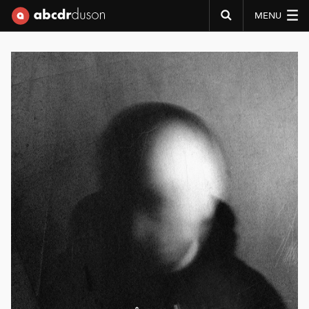
MENU
Abcdr du Son