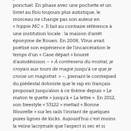
ponctuel. En phase avec une pochette et un
livret au flou toujours plus autistique, le
morceau ne change pas son auteur en
. Il fait au contraire référence à
« hippie MC »
une institution locale : la maison d’arrêt
éponyme de Rouen. En 2008, Vîrus avait
poétisé son expérience de l’incarcération le
temps d’un « Case départ » bourré
d’autodérision –
« À contresens du mistral, je
croyais aux tours de magie jusqu’à ce que je
–, prenant le contrepied
croise un magistrat. »
du piédestal doloriste que le rap en français
proposait jusqu’alors à ce thème depuis « Le
maton te guette » jusqu’à « La lettre ». En 2012,
son freestyle « 53122 » mettait « Bonne
Nouvelle » sur les rails l’instant de quelques
pures lignes de kicks
Aujourd’hui c’est moins
.
la veine lacrymale que l’aspect si sec et si