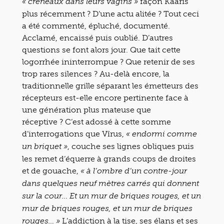
façon Kaaris
« créneaux dans leurs vagins »
plus récemment ? D’une actu alitée ? Tout ceci
a été commenté, épluché, documenté.
Acclamé, encaissé puis oublié. D’autres
questions se font alors jour. Que tait cette
logorrhée ininterrompue ? Que retenir de ses
trop rares silences ? Au-delà encore, la
traditionnelle grille séparant les émetteurs des
récepteurs est-elle encore pertinente face à
une génération plus mateuse que
réceptive ? C’est adossé à cette somme
d’interrogations que Vîrus,
« endormi comme
, couche ses lignes obliques puis
un briquet »
les remet d’équerre à grands coups de droites
et de gouache,
« à l’ombre d’un contre-jour
dans quelques neuf mètres carrés qui donnent
sur la cour… Et un mur de briques rouges, et un
mur de briques rouges, et un mur de briques
L’addiction à la tise, ses élans et ses
rouges… »