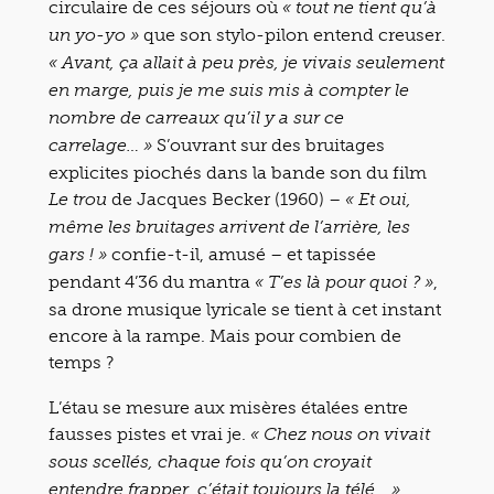
circulaire de ces séjours où
« tout ne tient qu’à
que son stylo-pilon entend creuser.
un yo-yo »
« Avant, ça allait à peu près, je vivais seulement
en marge, puis je me suis mis à compter le
nombre de carreaux qu’il y a sur ce
S’ouvrant sur des bruitages
carrelage… »
explicites piochés dans la bande son du film
de Jacques Becker (1960) –
Le trou
« Et oui,
même les bruitages arrivent de l’arrière, les
confie-t-il, amusé – et tapissée
gars ! »
pendant 4’36 du mantra
,
« T’es là pour quoi ? »
sa drone musique lyricale se tient à cet instant
encore à la rampe. Mais pour combien de
temps ?
L’étau se mesure aux misères étalées entre
fausses pistes et vrai je.
« Chez nous on vivait
sous scellés, chaque fois qu’on croyait
entendre frapper, c’était toujours la télé… »