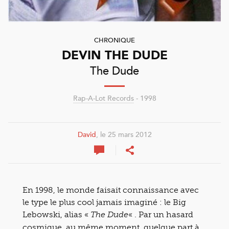
CHRONIQUE
DEVIN THE DUDE
The Dude
Rap-A-Lot Records
- 1998
David
, le 25 mars 2012
En 1998, le monde faisait connaissance avec
le type le plus cool jamais imaginé : le Big
Lebowski, alias «
« . Par un hasard
The Dude
cosmique, au même moment, quelque part à