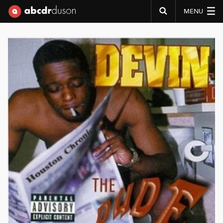
MENU
Abcdr du Son