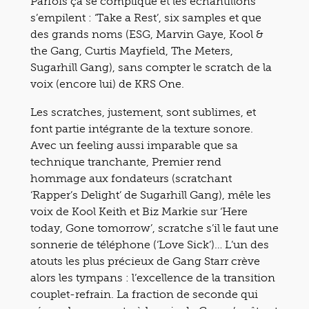
Parfois ça se complique et les échantillons
s’empilent : ‘Take a Rest’, six samples et que
des grands noms (ESG, Marvin Gaye, Kool &
the Gang, Curtis Mayfield, The Meters,
Sugarhill Gang), sans compter le scratch de la
voix (encore lui) de KRS One.
Les scratches, justement, sont sublimes, et
font partie intégrante de la texture sonore.
Avec un feeling aussi imparable que sa
technique tranchante, Premier rend
hommage aux fondateurs (scratchant
‘Rapper’s Delight’ de Sugarhill Gang), mêle les
voix de Kool Keith et Biz Markie sur ‘Here
today, Gone tomorrow’, scratche s’il le faut une
sonnerie de téléphone (‘Love Sick’)… L’un des
atouts les plus précieux de Gang Starr crève
alors les tympans : l’excellence de la transition
couplet-refrain. La fraction de seconde qui