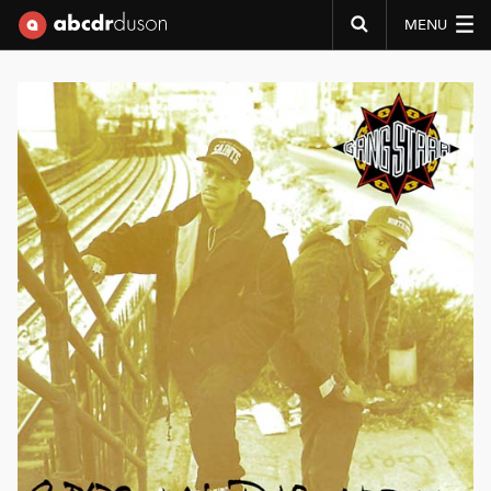
MENU
Abcdr du Son