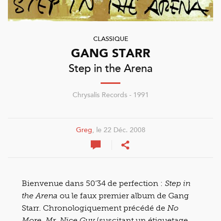
CLASSIQUE
GANG STARR
Step in the Arena
Chrysalis Records - 1991
Greg
, le 22 Déc. 2008
Bienvenue dans 50’34 de perfection :
Step in
ou le faux premier album de Gang
the Arena
Starr. Chronologiquement précédé de
No
(suscitant un étiquetage
More, Mr. Nice Guy