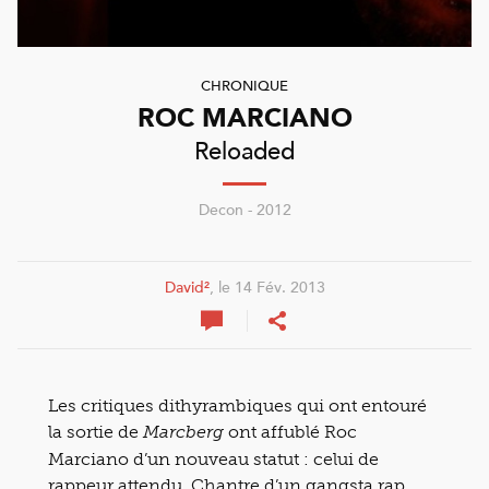
CHRONIQUE
ROC MARCIANO
Reloaded
Decon - 2012
David²
, le 14 Fév. 2013
Les critiques dithyrambiques qui ont entouré
la sortie de
ont affublé Roc
Marcberg
Marciano d’un nouveau statut : celui de
rappeur attendu. Chantre d’un gangsta rap