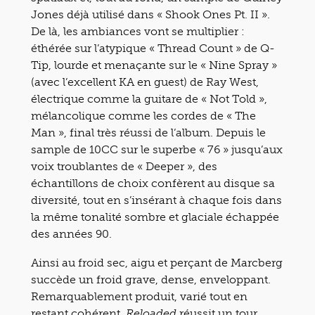
Jones déjà utilisé dans « Shook Ones Pt. II ».
De là, les ambiances vont se multiplier :
éthérée sur l’atypique « Thread Count » de Q-
Tip, lourde et menaçante sur le « Nine Spray »
(avec l’excellent KA en guest) de Ray West,
électrique comme la guitare de « Not Told »,
mélancolique comme les cordes de « The
Man », final très réussi de l’album. Depuis le
sample de 10CC sur le superbe « 76 » jusqu’aux
voix troublantes de « Deeper », des
échantillons de choix confèrent au disque sa
diversité, tout en s’insérant à chaque fois dans
la même tonalité sombre et glaciale échappée
des années 90.
Ainsi au froid sec, aigu et perçant de Marcberg
succède un froid grave, dense, enveloppant.
Remarquablement produit, varié tout en
restant cohérent,
réussit un tour
Reloaded