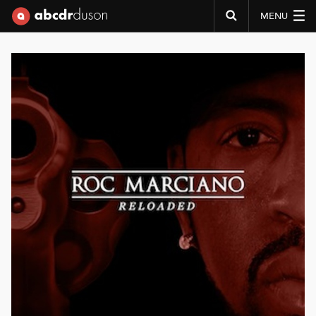
MENU
Abcdr du Son