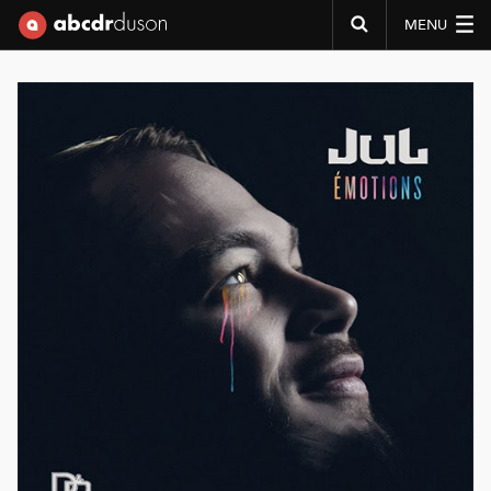
MENU
Abcdr du Son