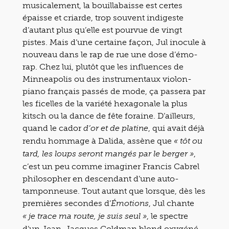
musicalement, la bouillabaisse est certes
épaisse et criarde, trop souvent indigeste
d’autant plus qu’elle est pourvue de vingt
pistes. Mais d’une certaine façon, Jul inocule à
nouveau dans le rap de rue une dose d’émo-
rap. Chez lui, plutôt que les influences de
Minneapolis ou des instrumentaux violon-
piano français passés de mode, ça passera par
les ficelles de la variété hexagonale la plus
kitsch ou la dance de fête foraine. D’ailleurs,
quand le cador
, qui avait déjà
d’or et de platine
rendu hommage à Dalida, assène que
« tôt ou
,
tard, les loups seront mangés par le berger »
c’est un peu comme imaginer Francis Cabrel
philosopher en descendant d’une auto-
tamponneuse. Tout autant que lorsque, dès les
premières secondes d’
, Jul chante
Émotions
, le spectre
« je trace ma route, je suis seul »
d’un Jean-Jacques Goldman blond oxygéné