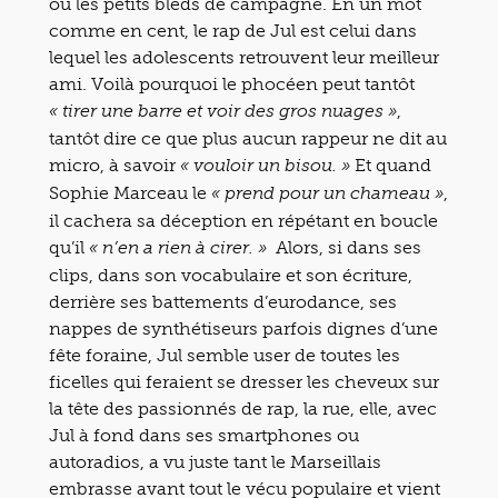
ou les petits bleds de campagne. En un mot
comme en cent, le rap de Jul est celui dans
lequel les adolescents retrouvent leur meilleur
ami. Voilà pourquoi le phocéen peut tantôt
,
« tirer une barre et voir des gros nuages »
tantôt dire ce que plus aucun rappeur ne dit au
micro, à savoir
Et quand
« vouloir un bisou. »
Sophie Marceau le
,
« prend pour un chameau »
il cachera sa déception en répétant en boucle
qu’il
Alors, si dans ses
« n’en a rien à cirer. »
clips, dans son vocabulaire et son écriture,
derrière ses battements d’eurodance, ses
nappes de synthétiseurs parfois dignes d’une
fête foraine, Jul semble user de toutes les
ficelles qui feraient se dresser les cheveux sur
la tête des passionnés de rap, la rue, elle, avec
Jul à fond dans ses smartphones ou
autoradios, a vu juste tant le Marseillais
embrasse avant tout le vécu populaire et vient