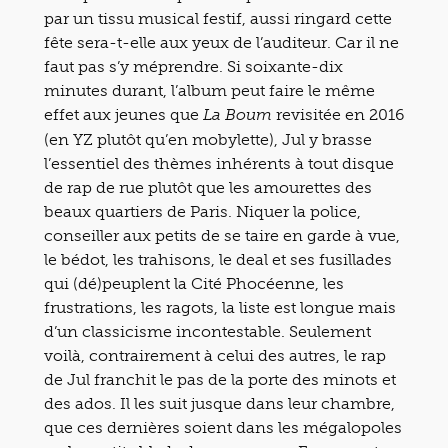
par un tissu musical festif, aussi ringard cette
fête sera-t-elle aux yeux de l’auditeur. Car il ne
faut pas s’y méprendre. Si soixante-dix
minutes durant, l’album peut faire le même
effet aux jeunes que
revisitée en 2016
La Boum
(en YZ plutôt qu’en mobylette), Jul y brasse
l’essentiel des thèmes inhérents à tout disque
de rap de rue plutôt que les amourettes des
beaux quartiers de Paris. Niquer la police,
conseiller aux petits de se taire en garde à vue,
le bédot, les trahisons, le deal et ses fusillades
qui (dé)peuplent la Cité Phocéenne, les
frustrations, les ragots, la liste est longue mais
d’un classicisme incontestable. Seulement
voilà, contrairement à celui des autres, le rap
de Jul franchit le pas de la porte des minots et
des ados. Il les suit jusque dans leur chambre,
que ces dernières soient dans les mégalopoles