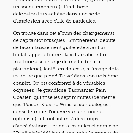
un souci impérieux (« Find those
detonators! ») s’achève dans une sorte
d’implosion avec pluie de particules.
On trouve dans cet album des changements
de cap tantôt brusques (‘Smithereens’ débute
de façon faussement guillerette avant un
brutal rappel à l’ordre : la « dramatic intro
machine » se charge de mettre fin à la
plaisanterie), tantôt en douceur, à l’image de la
tournure que prend ‘Drive’ dans son troisième
couplet. On est confronté à de véritables
odyssées : le grandiose ‘Tasmanian Pain
Coaster’, qui frise les sept minutes (de même
que ‘Poison Kids no Wins’ et son épilogue,
censé terminer l’oeuvre sur une touche
optimiste) ; et tout autant à des coups
d’accélérations : les deux minutes et demie de
‘Up all night’ défilent d’une traite, le moteur de