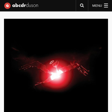
MENU
Abcdr du Son