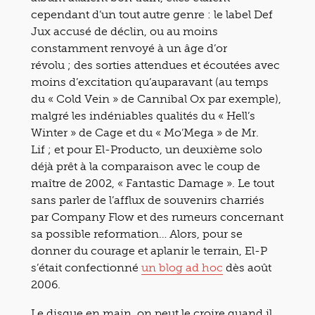
cependant d’un tout autre genre : le label Def
Jux accusé de déclin, ou au moins
constamment renvoyé à un âge d’or
révolu ; des sorties attendues et écoutées avec
moins d’excitation qu’auparavant (au temps
du « Cold Vein » de Cannibal Ox par exemple),
malgré les indéniables qualités du « Hell’s
Winter » de Cage et du « Mo’Mega » de Mr.
Lif ; et pour El-Producto, un deuxième solo
déjà prêt à la comparaison avec le coup de
maître de 2002, « Fantastic Damage ». Le tout
sans parler de l’afflux de souvenirs charriés
par Company Flow et des rumeurs concernant
sa possible reformation… Alors, pour se
donner du courage et aplanir le terrain, El-P
s’était confectionné
un blog ad hoc
dès août
2006.
Le disque en main, on peut le croire quand il