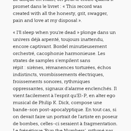
promet dans le livret : « This record was
created with all the honesty, grit, swagger,
pain and love at my disposal ».
« I’ll sleep when you’re dead » plonge dans un
univers déjà arpenté, toujours inattendu,
encore captivant. Bordel minutieusement
orchestré, cacophonie harmonieuse. Les
strates de samples s’empilent sans
répit : sirènes, rémanences torturées, échos
indistincts, vrombissements électriques,
froissements sonores, rythmiques
oppressantes, signaux d’alarme enclenchés. Il
vient facilement à l’esprit qu’El-P, en alter ego
musical de Philip K. Dick, compose une
bande-son post-apocalyptique. En tout cas, si
on devait faire un portrait de l’artiste en poseur
de bombes, celles-ci seraient à fragmentation.
Le frénétique ‘Run the Numbers’, rythmé par