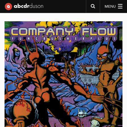
MENU
Abcdr du Son