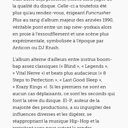
la qualité du disque. Celle-ci a toutefois été
plus qu’au rendez-vous, érigeant
Funcrusher
au rang d’album majeur des années 1990,
Plus
véritable pont entre un rap new-yorkais alors
en proie à l’essoufflement et une scène plus
expérimentale, symbolisée à l’époque par
Anticon ou DJ Krush.
L’album alterne d’ailleurs entre instrus boom-
bap assez classiques (« Blind », « Legends »,
« Vital Nerve ») et beats plus audacieux (« 8
Steps to Perfection », « Last Good Sleep »,
« Krazy Kings »). Si les premiers ne sont en
aucun cas déplaisants, ce sont les seconds qui
font la sève du disque. El-P, auteur de la
majorité des productions, a su ingurgiter des
influences diverses et les digérer, se
réappropriant la musique Hip-Hop et la
revisitant sans pour autant la rendre