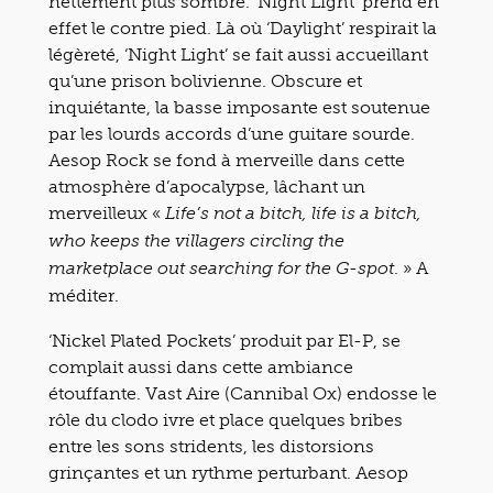
nettement plus sombre. ‘Night Light’ prend en
effet le contre pied. Là où ‘Daylight’ respirait la
légèreté, ‘Night Light’ se fait aussi accueillant
qu’une prison bolivienne. Obscure et
inquiétante, la basse imposante est soutenue
par les lourds accords d’une guitare sourde.
Aesop Rock se fond à merveille dans cette
atmosphère d’apocalypse, lâchant un
merveilleux «
Life’s not a bitch, life is a bitch,
who keeps the villagers circling the
. » A
marketplace out searching for the G-spot
méditer.
‘Nickel Plated Pockets’ produit par El-P, se
complait aussi dans cette ambiance
étouffante. Vast Aire (Cannibal Ox) endosse le
rôle du clodo ivre et place quelques bribes
entre les sons stridents, les distorsions
grinçantes et un rythme perturbant. Aesop