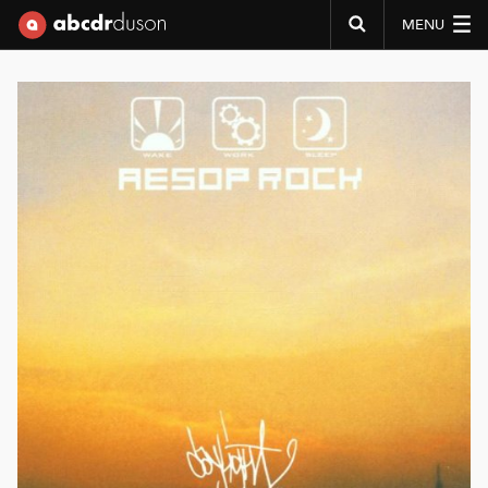
MENU
Abcdr du Son