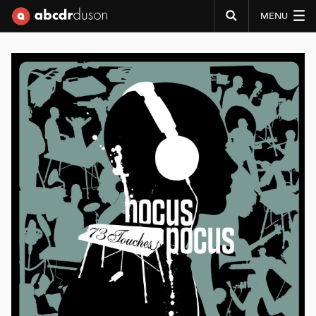
MENU
Abcdr du Son