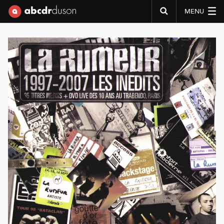
MENU
Abcdr du Son