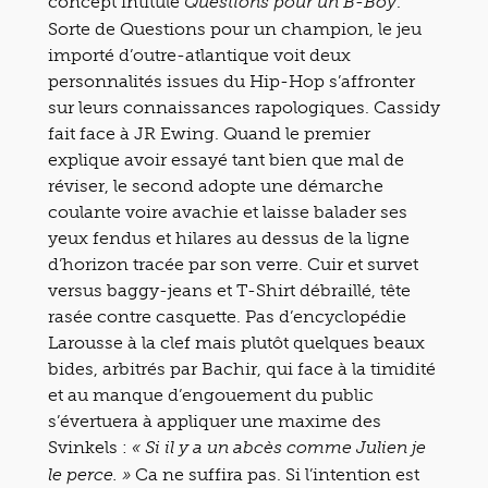
concept intitulé
.
Questions pour un B-Boy
Sorte de Questions pour un champion, le jeu
importé d’outre-atlantique voit deux
personnalités issues du Hip-Hop s’affronter
sur leurs connaissances rapologiques. Cassidy
fait face à JR Ewing. Quand le premier
explique avoir essayé tant bien que mal de
réviser, le second adopte une démarche
coulante voire avachie et laisse balader ses
yeux fendus et hilares au dessus de la ligne
d’horizon tracée par son verre. Cuir et survet
versus baggy-jeans et T-Shirt débraillé, tête
rasée contre casquette. Pas d’encyclopédie
Larousse à la clef mais plutôt quelques beaux
bides, arbitrés par Bachir, qui face à la timidité
et au manque d’engouement du public
s’évertuera à appliquer une maxime des
Svinkels :
« Si il y a un abcès comme Julien je
Ca ne suffira pas. Si l’intention est
le perce. »