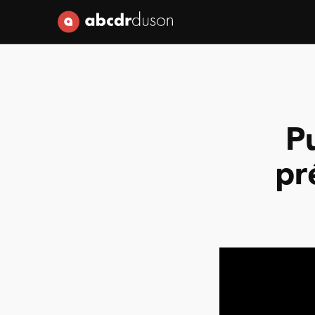
Abcdr du Son
P
pr