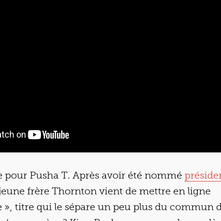
 pour Pusha T. Après avoir été nommé
préside
 jeune frère Thornton vient de mettre en ligne
 », titre qui le sépare un peu plus du commun d