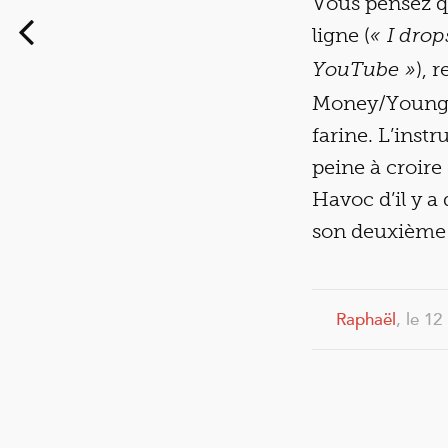
Vous pensez q
ligne (
« I drop
), 
YouTube »
Money/Young M
farine. L’inst
peine à croire
Havoc d’il y a
son deuxième
Raphaël
, le 1