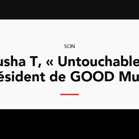
SON
usha T, « Untouchable
ésident de GOOD Mu