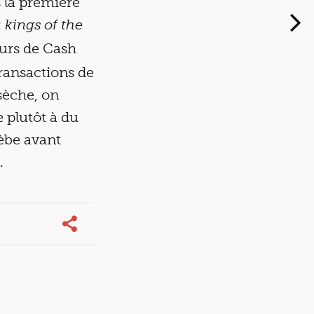
 la première
 kings of the
eurs de Cash
ransactions de
 sèche, on
e plutôt à du
lèbe avant
.