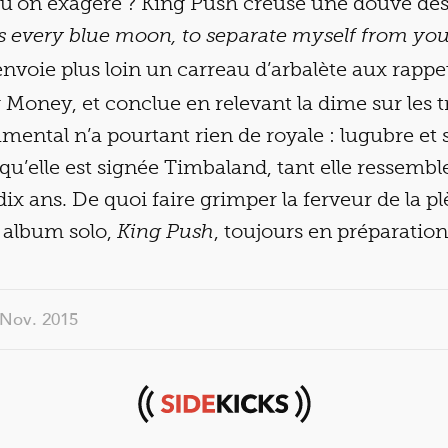
u’on exagère ? King Push creuse une douve dès
s every blue moon, to separate myself from you
renvoie plus loin un carreau d’arbalète aux rapp
oney, et conclue en relevant la dime sur les t
rumental n’a pourtant rien de royale : lugubre et
 qu’elle est signée Timbaland, tant elle ressembl
 dix ans. De quoi faire grimper la ferveur de la p
 album solo,
, toujours en préparation
King Push
2 Nov. 2015
Sidekicks