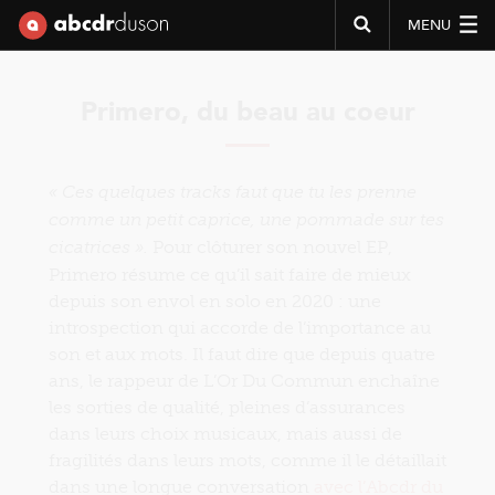
MENU
Abcdr du Son
Primero, du beau au coeur
« Ces quelques tracks faut que tu les prenne
comme un petit caprice, une pommade sur tes
Pour clôturer son nouvel EP,
cicatrices ».
Primero résume ce qu’il sait faire de mieux
depuis son envol en solo en 2020 : une
introspection qui accorde de l’importance au
son et aux mots. Il faut dire que depuis quatre
ans, le rappeur de L’Or Du Commun enchaîne
les sorties de qualité, pleines d’assurances
dans leurs choix musicaux, mais aussi de
fragilités dans leurs mots, comme il le détaillait
dans une longue conversation
avec l’Abcdr du