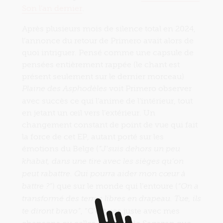
Son l’an dernier
.
Après plusieurs mois de silence total en 2024,
l’annonce du retour de Primero avait alors de
quoi intriguer. Pensé comme une capsule de
pensées entièrement rappée (le chant est
présent seulement sur le dernier morceau)
voit Primero observer
Plaine des Asphodèles
avec succès ce qui l’anime de l’intérieur, tout
en jetant un œil vers l’extérieur. Un
changement constant de point de vue qui fait
la force de cet EP, autant porté sur les
émotions du Belge (
“J’suis dehors un peu
khabat, dans une tire avec les sièges qu’on
peut rabattre. Qui pourra aider mon cœur à
) que sur le monde qui l’entoure (
battre ?”
“On a
transformé des terres libres en drapeau. Tue, ils
, “C’est pas juste avec mes
te diront bravo”