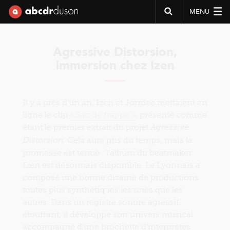
MENU
Abcdr du Son
Agressive Distorsion,
immersion chez Izen
Il y a près d’un an, Izen et Jorrdee mettaient en
ligne le clip
« Sac de frappe »
, présenté comme
étant le premier extrait du projet
Agressive
. Cela aura pris du temps, mais la
Distorsion
promesse est tenue : l’album du beatmaker
Izen est désormais disponible. Le Lyonnais a
composé une bonne dizaine de productions
toutes plus synthétiques les unes que les
autres. Dans un registre sonore agressif,
étouffant, il développe son univers musical
accompagné d’une brochette d’interprètes