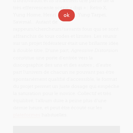
d’innovation et ils incarnent une partie de la
très effervescente scène « digi » : Retro X,
ok
Yung Home, Henri Premier, Yung Tarpei,
Sawmal… Autant de
rappeurs/chercheurs/savants fous qui se sont
affranchis de tous codes et limites. Les réunir
sur un projet fédérateur était une brillante idée
à double titre. D’une part,
Agressive Distorsion
constitue une porte d’entrée vers la
discographie des uns et des autres ; d’autre
part l’univers de chacun ne pouvant pas être
spontanément qualifié d’accessible, le format
du projet permet un juste dosage qui empêche
la saturation pour le novice. Collectif et très
équilibré, l’album dure à peine plus d’une
demie heure, et peut être écouté sur les
plateformes
habituelles.