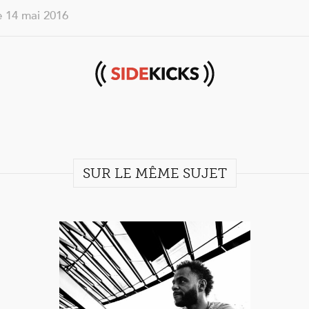
le 14 mai 2016
Sidekicks
SUR LE MÊME SUJET