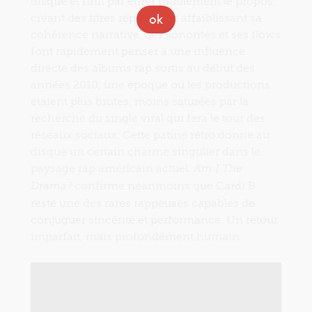
disque et finit par étirer inutilement le propos,
créant des titres répétitifs et affaiblissant sa
ok
cohérence narrative. Ses sonorités et ses flows
font rapidement penser à une influence
directe des albums rap sortis au début des
années 2010, une époque où les productions
étaient plus brutes, moins saturées par la
recherche du single viral qui fera le tour des
réseaux sociaux. Cette patine rétro donne au
disque un certain charme singulier dans le
paysage rap américain actuel.
Am I The
confirme néanmoins que Cardi B
Drama?
reste une des rares rappeuses capables de
conjuguer sincérité et performance. Un retour
imparfait, mais profondément humain.