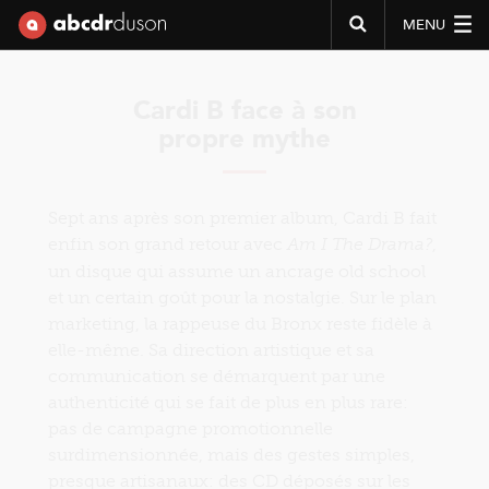
MENU
Abcdr du Son
Cardi B face à son
propre mythe
Sept ans après son premier album, Cardi B fait
enfin son grand retour avec
,
Am I The Drama?
un disque qui assume un ancrage old school
et un certain goût pour la nostalgie. Sur le plan
marketing, la rappeuse du Bronx reste fidèle à
elle-même. Sa direction artistique et sa
communication se démarquent par une
authenticité qui se fait de plus en plus rare:
pas de campagne promotionnelle
surdimensionnée, mais des gestes simples,
presque artisanaux: des CD déposés sur les