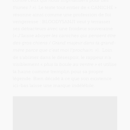
contre ceux qui nous stigmatisent pour des
). Le texte tout entier de « CANICHE »
thunes ? »
résonne ainsi comme une profession de foi
vengeresse : BLOODY$ANJI veut y terrasser
ses détracteurs avec une froideur souveraine
(«
J’laisse aboyer les caniches qui pensent être
des gros chiens / Grand majeur dans ta grand-
). Loin
mère parce que c’est moi l’prochain. »
de s’abîmer dans le désespoir, le rappeur n’a
visiblement «
et utilise
plus la boule au ventre »
la haine comme tremplin pour sa propre
légende. Bien décidé à ce que son existence
ici-bas laisse une marque indélébile.