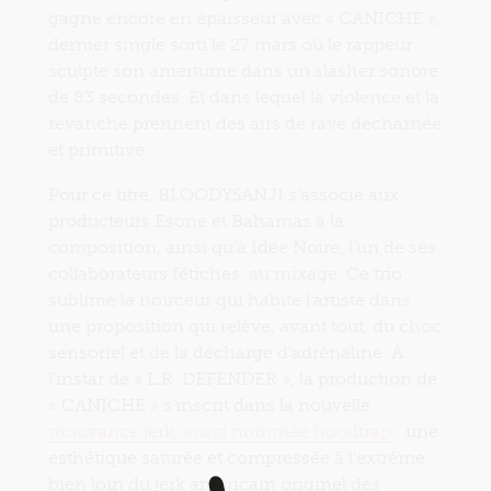
gagne encore en épaisseur avec « CANICHE »,
dernier single sorti le 27 mars où le rappeur
sculpte son amertume dans un slasher sonore
de 83 secondes. Et dans lequel la violence et la
revanche prennent des airs de rave décharnée
et primitive.
Pour ce titre, BLOODY$ANJI s’associe aux
producteurs Esone et Bahamas à la
composition, ainsi qu’à Idée Noire, l’un de ses
collaborateurs fétiches, au mixage. Ce trio
sublime la noirceur qui habite l’artiste dans
une proposition qui relève, avant tout, du choc
sensoriel et de la décharge d’adrénaline. À
l’instar de « L.R. DEFENDER », la production de
« CANICHE » s’inscrit dans la nouvelle
mouvance jerk, aussi nommée hoodtrap
: une
esthétique saturée et compressée à l’extrême,
bien loin du jerk américain originel des