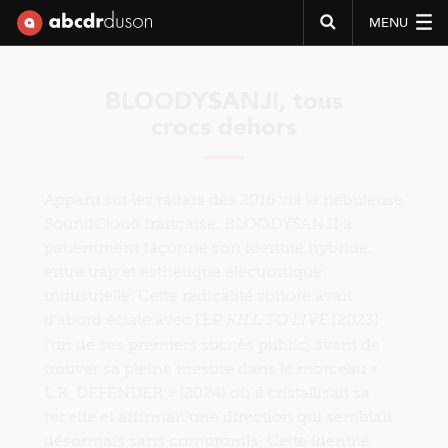
MENU
Abcdr du Son
BLOODY$ANJI, tous
crocs dehors
Apparu sur les radars dès 2016 via la nébuleuse
SoundCloud française, BLOODY$ANJI a
patiemment façonné son identité hybride,
entre trap et esthétique électronique
industrielle. Cette radicalité sonore avait
d’abord éclaté avec l’EP
(2023)
KILL TO LIVE
l’un de ses premiers succès public, avant de
trouver sa pleine mesure dans le morceau «
L.R. DEFENDER » (2024) où il cristallisait sa
recette et affirmait une direction qui semblait
désormais sans compromis. Cette identité