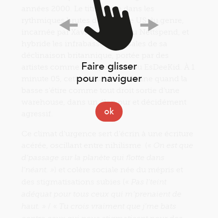
années 2000. Le titre puise dans les
rythmiques brutes de la scène US du genre,
incarnée par Xaviersobased ou Nettspend, et
hybride les infrabasses abyssales de sa
déclinaison britannique, portée par des
Faire glisser
artistes comme Fimiguerrero ou EsDeeKid. À 1
pour naviguer
minute 05, cette influence culmine quand la
basse s’étire comme tout droit sortie d’une
warehouse, dans un élan pur et décidément
ok
agressif.
Ce climat d’urgence sert d’écrin à une écriture
acérée, oscillant entre nihilisme («
On est que
d’passage sur la planète qui flotte dans
) et colère sociale née du mépris et
l’néant. »
des stigmatisations subies («
Pas l’teint
adéquat pour tous ceux qui m’prenaient de
/ «
haut. »
Tu crois vraiment que j’me bats