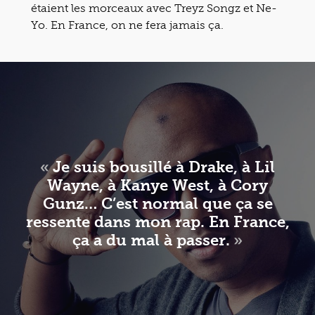
étaient les morceaux avec Treyz Songz et Ne-
Yo. En France, on ne fera jamais ça.
«
Je suis bousillé à Drake, à Lil
Wayne, à Kanye West, à Cory
Gunz… C’est normal que ça se
ressente dans mon rap. En France,
ça a du mal à passer.
»