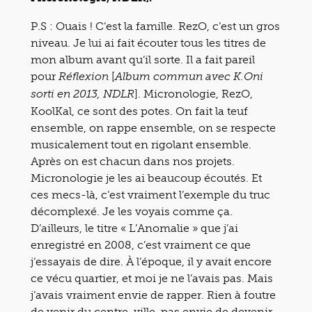
P.S : Ouais ! C’est la famille. RezO, c’est un gros
niveau. Je lui ai fait écouter tous les titres de
mon album avant qu’il sorte. Il a fait pareil
pour
[
Réflexion
Album commun avec K.Oni
]. Micronologie, RezO,
sorti en 2013, NDLR
KoolKal, ce sont des potes. On fait la teuf
ensemble, on rappe ensemble, on se respecte
musicalement tout en rigolant ensemble.
Après on est chacun dans nos projets.
Micronologie je les ai beaucoup écoutés. Et
ces mecs-là, c’est vraiment l’exemple du truc
décomplexé. Je les voyais comme ça.
D’ailleurs, le titre « L’Anomalie » que j’ai
enregistré en 2008, c’est vraiment ce que
j’essayais de dire. À l’époque, il y avait encore
ce vécu quartier, et moi je ne l’avais pas. Mais
j’avais vraiment envie de rapper. Rien à foutre
de venir du centre-ville, pas envie de devenir