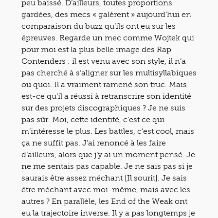
peu baissé. D’ailleurs, toutes proportions
gardées, des mecs « galèrent » aujourd’hui en
comparaison du buzz qu’ils ont eu sur les
épreuves. Regarde un mec comme Wojtek qui
pour moi est la plus belle image des Rap
Contenders : il est venu avec son style, il n’a
pas cherché à s’aligner sur les multisyllabiques
ou quoi. Il a vraiment ramené son truc. Mais
est-ce qu’il a réussi à retranscrire son identité
sur des projets discographiques ? Je ne suis
pas sûr. Moi, cette identité, c’est ce qui
m’intéresse le plus. Les battles, c’est cool, mais
ça ne suffit pas. J’ai renoncé à les faire
d’ailleurs, alors que j’y ai un moment pensé. Je
ne me sentais pas capable. Je ne sais pas si je
saurais être assez méchant [Il sourit]. Je sais
être méchant avec moi-même, mais avec les
autres ? En parallèle, les End of the Weak ont
eu la trajectoire inverse. Il y a pas longtemps je