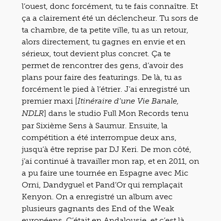
l’ouest, donc forcément, tu te fais connaître. Et
ça a clairement été un déclencheur. Tu sors de
ta chambre, de ta petite ville, tu as un retour,
alors directement, tu gagnes en envie et en
sérieux, tout devient plus concret. Ça te
permet de rencontrer des gens, d’avoir des
plans pour faire des featurings. De là, tu as
forcément le pied à l’étrier. J’ai enregistré un
premier maxi [
Itinéraire d’une Vie Banale,
] dans le studio Full Mon Records tenu
NDLR
par Sixième Sens à Saumur. Ensuite, la
compétition a été interrompue deux ans,
jusqu’à être reprise par DJ Keri. De mon côté,
j’ai continué à travailler mon rap, et en 2011, on
a pu faire une tournée en Espagne avec Mic
Orni, Dandyguel et Pand’Or qui remplaçait
Kenyon. On a enregistré un album avec
plusieurs gagnants des End of the Weak
européens. C’était en Andalousie, et c’est là