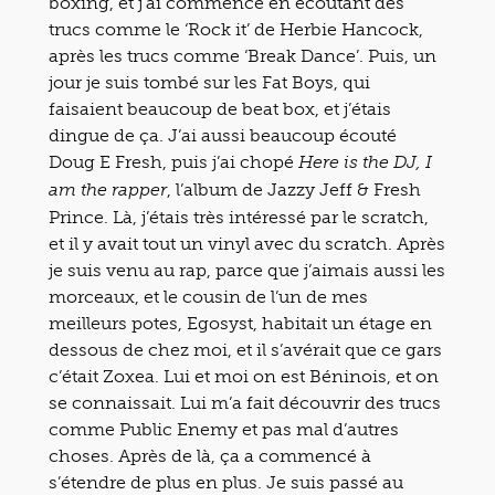
boxing, et j’ai commencé en écoutant des
trucs comme le ‘Rock it’ de Herbie Hancock,
après les trucs comme ‘Break Dance’. Puis, un
jour je suis tombé sur les Fat Boys, qui
faisaient beaucoup de beat box, et j’étais
dingue de ça. J’ai aussi beaucoup écouté
Doug E Fresh, puis j’ai chopé
Here is the DJ, I
, l’album de Jazzy Jeff & Fresh
am the rapper
Prince. Là, j’étais très intéressé par le scratch,
et il y avait tout un vinyl avec du scratch. Après
je suis venu au rap, parce que j’aimais aussi les
morceaux, et le cousin de l’un de mes
meilleurs potes, Egosyst, habitait un étage en
dessous de chez moi, et il s’avérait que ce gars
c’était Zoxea. Lui et moi on est Béninois, et on
se connaissait. Lui m’a fait découvrir des trucs
comme Public Enemy et pas mal d’autres
choses. Après de là, ça a commencé à
s’étendre de plus en plus. Je suis passé au