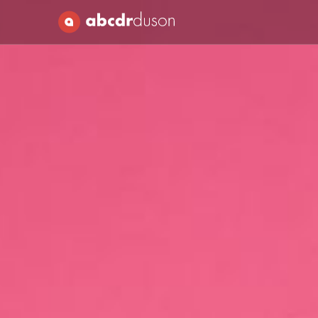
Abcdr du Son